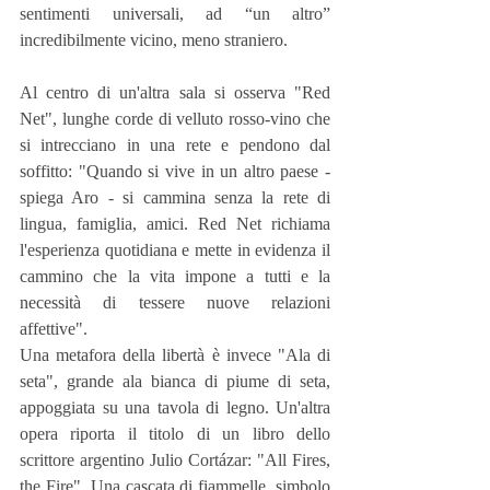
sentimenti universali, ad “un altro” 
incredibilmente vicino, meno straniero.
Al centro di un'altra sala si osserva "Red 
Net", lunghe corde di velluto rosso-vino che 
si intrecciano in una rete e pendono dal 
soffitto: "Quando si vive in un altro paese - 
spiega Aro - si cammina senza la rete di 
lingua, famiglia, amici. Red Net richiama 
l'esperienza quotidiana e mette in evidenza il 
cammino che la vita impone a tutti e la 
necessità di tessere nuove relazioni 
affettive".
Una metafora della libertà è invece "Ala di 
seta", grande ala bianca di piume di seta, 
appoggiata su una tavola di legno. Un'altra 
opera riporta il titolo di un libro dello 
scrittore argentino Julio Cortázar: "All Fires, 
the Fire". Una cascata di fiammelle, simbolo 