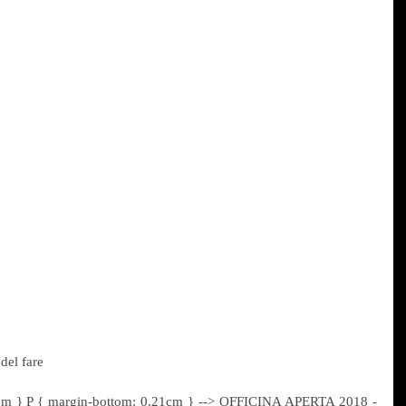
el fare
cm } P { margin-bottom: 0.21cm } --> OFFICINA APERTA 2018 - 