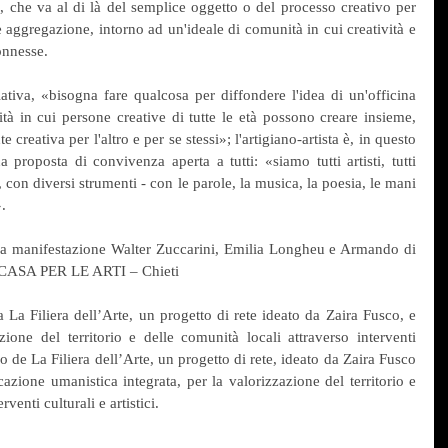
che va al di là del semplice oggetto o del processo creativo per 
 aggregazione, intorno ad un'ideale di comunità in cui creatività e 
onnesse.
ziativa, «bisogna fare qualcosa per diffondere l'idea di un'officina 
à in cui persone creative di tutte le età possono creare insieme, 
 creativa per l'altro e per se stessi»; l'artigiano-artista è, in questo 
proposta di convivenza aperta a tutti: «siamo tutti artisti, tutti 
con diversi strumenti - con le parole, la musica, la poesia, le mani 
.
lla manifestazione Walter Zuccarini, Emilia Longheu e Armando di 
LA CASA PER LE ARTI – Chieti
La Filiera dell’Arte, un progetto di rete ideato da Zaira Fusco, e 
ione del territorio e delle comunità locali attraverso interventi 
inio de La Filiera dell’Arte, un progetto di rete, ideato da Zaira Fusco 
zione umanistica integrata, per la valorizzazione del territorio e 
venti culturali e artistici.