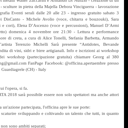
i metalli Walter Zuccarini e Armando Di Nunzio - creazione di un 
 sculture in pietra della Majella Debora Vinciguerra - lavorazione 
afia Eventi serali dalle 20 alle 23 - ingresso gratuito sabato 3 
i DisCanto - Michele Avolio (voce, chitarra e bouzouki), Sara 
i e cori), Elena D’Ascenzo (voce e percussioni), Manuel D’Armi 
etto) domenica 4 novembre ore 21:30 - Lettura e performance 
re di creta, a cura di Alice Tonelli, Stefania Barbetta, Armando 
artista Terenzio Michelli Sarà presente “Antidotes, Bevande 
ta di vini, sidri e birre artigianali. Info e iscrizioni ai workshop 
dei workshop (partecipazione gratuita) chiamare Georg al 380 
ing@gmail.com FanPage Facebook: @officina.apertaembre presso 
 - Guardiagrele (CH) - Italy
ui l'opera, si fa.
 2018 sarà possibile essere non solo spettatori ma anche attori 
a un'azione partecipata, l'officina apre le sue porte:
scaturire sviluppando e coltivando un talento che tutti, in quanto 
o non sono ambiti separati;