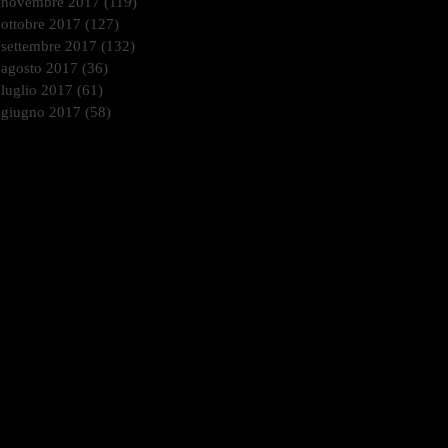
novembre 2017
(119)
119 post
ottobre 2017
(127)
127 post
settembre 2017
(132)
132 post
agosto 2017
(36)
36 post
luglio 2017
(61)
61 post
giugno 2017
(58)
58 post