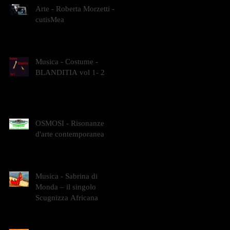
Arte - Roberta Morzetti -
cutisMea
Musica - Costume -
BLANDITIA vol 1- 2
OSMOSI - Risonanze
d'arte contemporanea
Musica - Sabrina di
Monda – il singolo
Scugnizza Africana