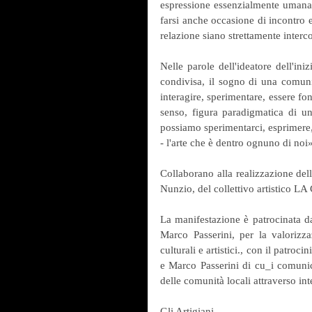
espressione essenzialmente umana, 
farsi anche occasione di incontro e
relazione siano strettamente interc
Nelle parole dell'ideatore dell'ini
condivisa, il sogno di una comunit
interagire, sperimentare, essere fonte
senso, figura paradigmatica di una 
possiamo sperimentarci, esprimere, 
- l'arte che è dentro ognuno di noi»
Collaborano alla realizzazione de
Nunzio, del collettivo artistico 
La manifestazione è patrocinata da 
Marco Passerini, per la valorizzaz
culturali e artistici., con il patroc
e Marco Passerini di cu_i comunica
delle comunità locali attraverso inter
Gli Artigiani