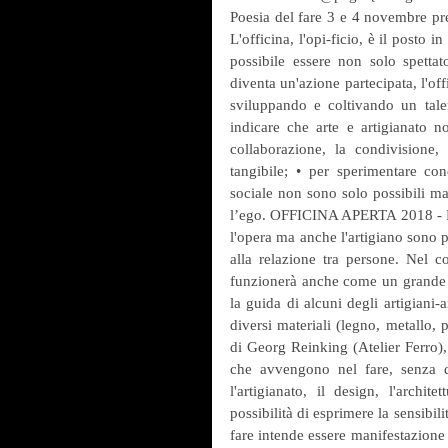
Poesia del fare 3 e 4 novembre pres
L'officina, l'opi-ficio, è il posto
possibile essere non solo spettato
diventa un'azione partecipata, l'off
sviluppando e coltivando un talen
indicare che arte e artigianato no
collaborazione, la condivisione
tangibile; • per sperimentare co
sociale non sono solo possibili ma
l’ego. OFFICINA APERTA 2018 - Poes
l'opera ma anche l'artigiano sono pr
alla relazione tra persone. Nel co
funzionerà anche come un grande lab
la guida di alcuni degli artigiani-ar
diversi materiali (legno, metallo, p
di Georg Reinking (Atelier Ferro), 
che avvengono nel fare, senza dist
l'artigianato, il design, l'archit
possibilità di esprimere la sensibi
fare intende essere manifestazione