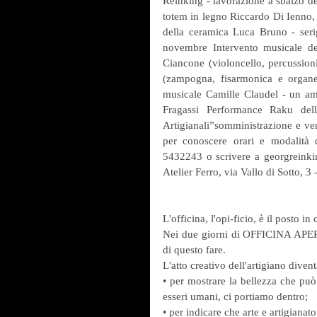
Reinking - lavorazione a sbalzo de
totem in legno Riccardo Di Ienno, -
della ceramica Luca Bruno - serigr
novembre Intervento musicale de
Ciancone (violoncello, percussion
(zampogna, fisarmonica e organ
musicale Camille Claudel - un amo
Fragassi Performance Raku dell’
Artigianali”somministrazione e vendi
per conoscere orari e modalità 
5432243 o scrivere a georgreink
Atelier Ferro, via Vallo di Sotto, 3
L'officina, l'opi-ficio, è il posto in c
Nei due giorni di OFFICINA APERTA
di questo fare.
L'atto creativo dell'artigiano divent
• per mostrare la bellezza che può 
esseri umani, ci portiamo dentro;
• per indicare che arte e artigianat