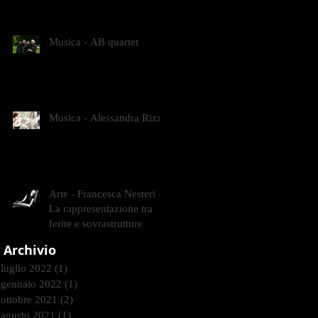
CONTEMPORANEI CHE
ANIMANO IL MUSEO D
Musica - AB quartet
Musica - Alessandra Rizzo
Arte - Francesca Nesteri -
La rappresentazione tra
ferite e sovrastrutture
Archivio
luglio 2022
(1)
1 post
gennaio 2022
(1)
1 post
ottobre 2021
(2)
2 post
agosto 2021
(1)
1 post