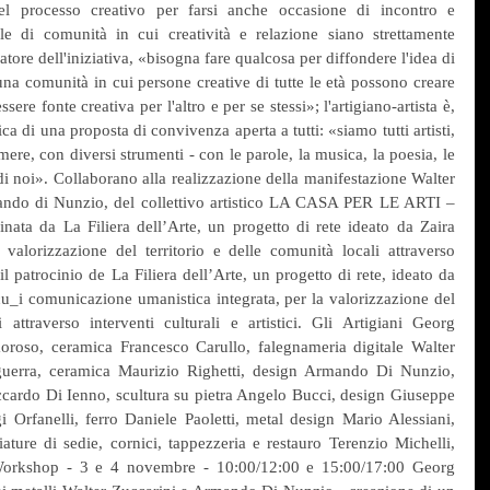
l processo creativo per farsi anche occasione di incontro e 
e di comunità in cui creatività e relazione siano strettamente 
atore dell'iniziativa, «bisogna fare qualcosa per diffondere l'idea di 
una comunità in cui persone creative di tutte le età possono creare 
sere fonte creativa per l'altro e per se stessi»; l'artigiano-artista è, 
a di una proposta di convivenza aperta a tutti: «siamo tutti artisti, 
ere, con diversi strumenti - con le parole, la musica, la poesia, le 
i noi». Collaborano alla realizzazione della manifestazione Walter 
ndo di Nunzio, del collettivo artistico LA CASA PER LE ARTI – 
nata da La Filiera dell’Arte, un progetto di rete ideato da Zaira 
valorizzazione del territorio e delle comunità locali attraverso 
n il patrocinio de La Filiera dell’Arte, un progetto di rete, ideato da 
u_i comunicazione umanistica integrata, per la valorizzazione del 
 attraverso interventi culturali e artistici. Gli Artigiani Georg 
roso, ceramica Francesco Carullo, falegnameria digitale Walter 
guerra, ceramica Maurizio Righetti, design Armando Di Nunzio, 
ccardo Di Ienno, scultura su pietra Angelo Bucci, design Giuseppe 
i Orfanelli, ferro Daniele Paoletti, metal design Mario Alessiani, 
ature di sedie, cornici, tappezzeria e restauro Terenzio Michelli, 
Workshop - 3 e 4 novembre - 10:00/12:00 e 15:00/17:00 Georg 