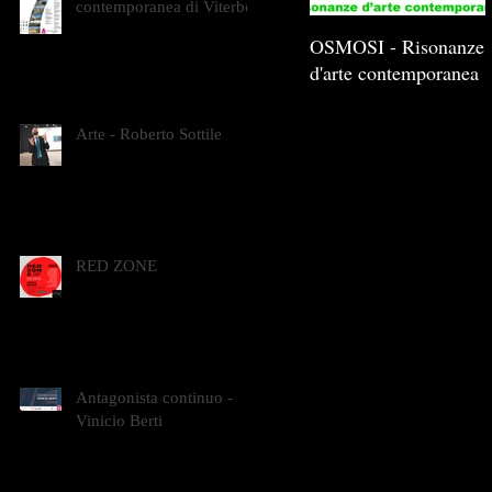
contemporanea di Viterbo
OSMOSI - Risonanze
d'arte contemporanea
Arte - Roberto Sottile
RED ZONE
Antagonista continuo -
Vinicio Berti