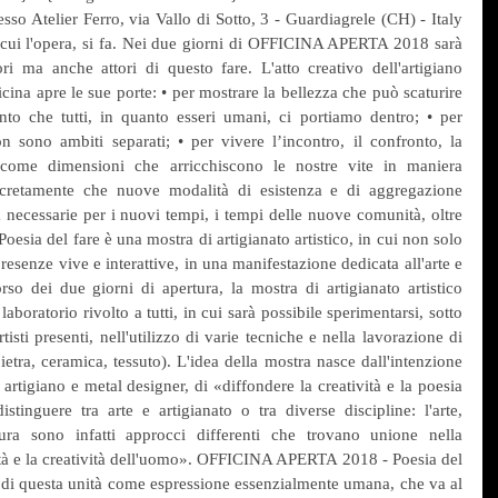
so Atelier Ferro, via Vallo di Sotto, 3 - Guardiagrele (CH) - Italy 
 in cui l'opera, si fa. Nei due giorni di OFFICINA APERTA 2018 sarà 
ri ma anche attori di questo fare. L'atto creativo dell'artigiano 
icina apre le sue porte: • per mostrare la bellezza che può scaturire 
to che tutti, in quanto esseri umani, ci portiamo dentro; • per 
n sono ambiti separati; • per vivere l’incontro, il confronto, la 
, come dimensioni che arricchiscono le nostre vite in maniera 
ncretamente che nuove modalità di esistenza e di aggregazione 
 necessarie per i nuovi tempi, i tempi delle nuove comunità, oltre 
ia del fare è una mostra di artigianato artistico, in cui non solo 
esenze vive e interattive, in una manifestazione dedicata all'arte e 
rso dei due giorni di apertura, la mostra di artigianato artistico 
oratorio rivolto a tutti, in cui sarà possibile sperimentarsi, sotto 
tisti presenti, nell'utilizzo di varie tecniche e nella lavorazione di 
ietra, ceramica, tessuto). L'idea della mostra nasce dall'intenzione 
artigiano e metal designer, di «diffondere la creatività e la poesia 
inguere tra arte e artigianato o tra diverse discipline: l'arte, 
ettura sono infatti approcci differenti che trovano unione nella 
lità e la creatività dell'uomo». OFFICINA APERTA 2018 - Poesia del 
 di questa unità come espressione essenzialmente umana, che va al 