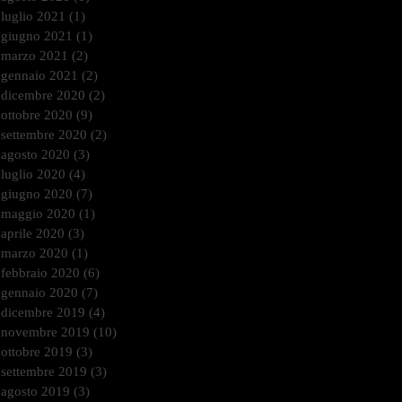
luglio 2021
(1)
1 post
giugno 2021
(1)
1 post
marzo 2021
(2)
2 post
gennaio 2021
(2)
2 post
dicembre 2020
(2)
2 post
ottobre 2020
(9)
9 post
settembre 2020
(2)
2 post
agosto 2020
(3)
3 post
luglio 2020
(4)
4 post
giugno 2020
(7)
7 post
maggio 2020
(1)
1 post
aprile 2020
(3)
3 post
marzo 2020
(1)
1 post
febbraio 2020
(6)
6 post
gennaio 2020
(7)
7 post
dicembre 2019
(4)
4 post
novembre 2019
(10)
10 post
ottobre 2019
(3)
3 post
settembre 2019
(3)
3 post
agosto 2019
(3)
3 post