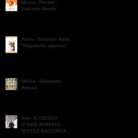
Musica - Preview -
Francesco Mascio
Poesia - Francesco Aprile -
"Magnitudini apparenti"
Musica - Alessandro
Bertozzi
Arte - IL CRITICO
D’ARTE ROBERTO
SOTTILE RACCONTA
GLI INTRECCI