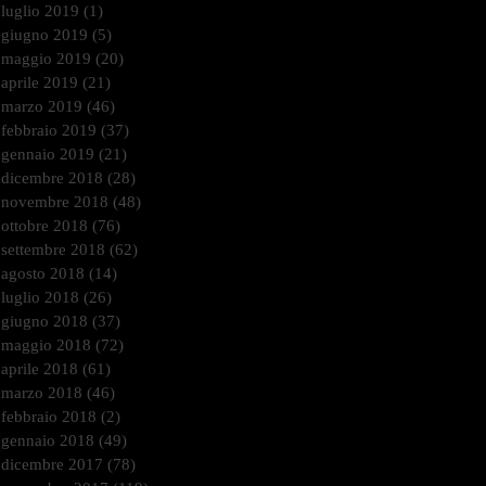
luglio 2019
(1)
1 post
giugno 2019
(5)
5 post
maggio 2019
(20)
20 post
aprile 2019
(21)
21 post
marzo 2019
(46)
46 post
febbraio 2019
(37)
37 post
gennaio 2019
(21)
21 post
dicembre 2018
(28)
28 post
novembre 2018
(48)
48 post
ottobre 2018
(76)
76 post
settembre 2018
(62)
62 post
agosto 2018
(14)
14 post
luglio 2018
(26)
26 post
giugno 2018
(37)
37 post
maggio 2018
(72)
72 post
aprile 2018
(61)
61 post
marzo 2018
(46)
46 post
febbraio 2018
(2)
2 post
gennaio 2018
(49)
49 post
dicembre 2017
(78)
78 post