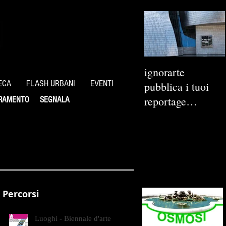
ignorarte
ECA
FLASH URBANI
EVENTI
pubblica i tuoi
reportage
RAMENTO
SEGNALA
fotografici
Percorsi
Luoghi - Biennale d'arte