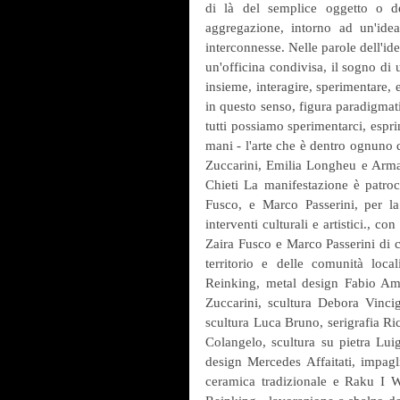
di là del semplice oggetto o de
aggregazione, intorno ad un'ideal
interconnesse. Nelle parole dell'ide
un'officina condivisa, il sogno di 
insieme, interagire, sperimentare, es
in questo senso, figura paradigmatic
tutti possiamo sperimentarci, esprim
mani - l'arte che è dentro ognuno d
Zuccarini, Emilia Longheu e Arma
Chieti La manifestazione è patroci
Fusco, e Marco Passerini, per la 
interventi culturali e artistici., co
Zaira Fusco e Marco Passerini di c
territorio e delle comunità locali
Reinking, metal design Fabio Amo
Zuccarini, scultura Debora Vinci
scultura Luca Bruno, serigrafia Ri
Colangelo, scultura su pietra Luig
design Mercedes Affaitati, impagli
ceramica tradizionale e Raku I 