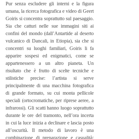
Pur senza escludere gli interni e la figura 
umana, la ricerca fotografica e video di Geert 
Goiris si concentra soprattutto sul paesaggio. 
Sia che catturi nelle sue immagini siti ai 
confini del mondo (dall’Antartide al deserto 
vulcanico di Dancali, in Etiopia), sia che si 
concentri su luoghi familiari, Goiris li fa 
apparire sospesi ed enigmatici, come se 
appartenessero a un altro pianeta. Un 
risultato che è frutto di scelte tecniche e 
stilistiche precise: l’artista si serve 
principalmente di una macchina fotografica 
di grande formato, su cui monta pellicole 
speciali (ortocromatiche, per riprese aeree, a 
infrarossi). Gli scatti hanno luogo soprattutto 
durante le ore del tramonto, nell’ora incerta 
in cui la luce inizia a declinare e lascia posto 
all’oscurità. Il metodo di lavoro è una 
combinazione di preparazione e casualità: 