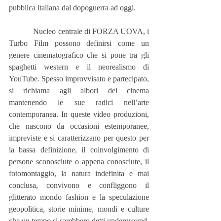
pubblica italiana dal dopoguerra ad oggi.
            Nucleo centrale di FORZA UOVA, i 
Turbo Film possono definirsi come un 
genere cinematografico che si pone tra gli 
spaghetti western e il neorealismo di 
YouTube. Spesso improvvisato e partecipato, 
si richiama agli albori del cinema 
mantenendo le sue radici nell’arte 
contemporanea. In queste video produzioni, 
che nascono da occasioni estemporanee, 
impreviste e si caratterizzano per questo per 
la bassa definizione, il coinvolgimento di 
persone sconosciute o appena conosciute, il 
fotomontaggio, la natura indefinita e mai 
conclusa, convivono e confliggono il 
glitterato mondo fashion e la speculazione 
geopolitica, storie minime, mondi e culture 
che un tempo si sarebbero detti underground.