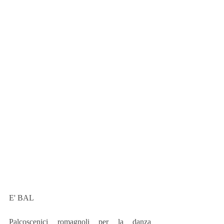
E' BAL
Palcoscenici romagnoli per la danza 