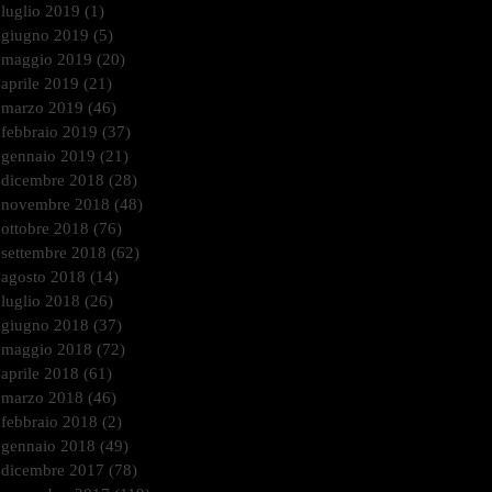
luglio 2019
(1)
1 post
giugno 2019
(5)
5 post
maggio 2019
(20)
20 post
aprile 2019
(21)
21 post
marzo 2019
(46)
46 post
febbraio 2019
(37)
37 post
gennaio 2019
(21)
21 post
dicembre 2018
(28)
28 post
novembre 2018
(48)
48 post
ottobre 2018
(76)
76 post
settembre 2018
(62)
62 post
agosto 2018
(14)
14 post
luglio 2018
(26)
26 post
giugno 2018
(37)
37 post
maggio 2018
(72)
72 post
aprile 2018
(61)
61 post
marzo 2018
(46)
46 post
febbraio 2018
(2)
2 post
gennaio 2018
(49)
49 post
dicembre 2017
(78)
78 post