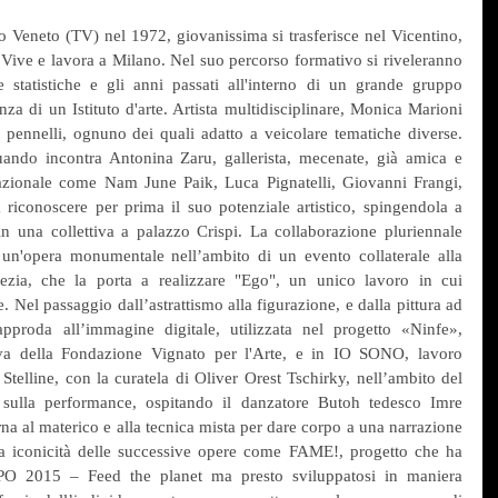
Veneto (TV) nel 1972, giovanissima si trasferisce nel Vicentino, 
 Vive e lavora a Milano. Nel suo percorso formativo si riveleranno 
 statistiche e gli anni passati all'interno di un grande gruppo 
nza di un Istituto d'arte. Artista multidisciplinare, Monica Marioni 
 pennelli, ognuno dei quali adatto a veicolare tematiche diverse. 
ando incontra Antonina Zaru, gallerista, mecenate, già amica e 
nazionale come Nam June Paik, Luca Pignatelli, Giovanni Frangi, 
 riconoscere per prima il suo potenziale artistico, spingendola a 
n una collettiva a palazzo Crispi. La collaborazione pluriennale 
 un'opera monumentale nell’ambito di un evento collaterale alla 
zia, che la porta a realizzare "Ego", un unico lavoro in cui 
. Nel passaggio dall’astrattismo alla figurazione, e dalla pittura ad 
 approda all’immagine digitale, utilizzata nel progetto «Ninfe», 
iva della Fondazione Vignato per l'Arte, e in IO SONO, lavoro 
Stelline, con la curatela di Oliver Orest Tschirky, nell’ambito del 
a sulla performance, ospitando il danzatore Butoh tedesco Imre 
al materico e alla tecnica mista per dare corpo a una narrazione 
la iconicità delle successive opere come FAME!, progetto che ha 
PO 2015 – Feed the planet ma presto sviluppatosi in maniera 