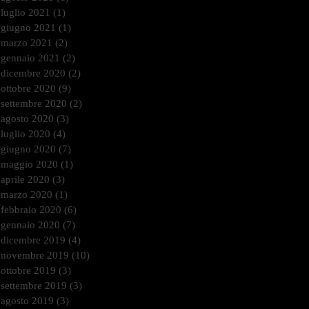
luglio 2021
(1)
1 post
giugno 2021
(1)
1 post
marzo 2021
(2)
2 post
gennaio 2021
(2)
2 post
dicembre 2020
(2)
2 post
ottobre 2020
(9)
9 post
settembre 2020
(2)
2 post
agosto 2020
(3)
3 post
luglio 2020
(4)
4 post
giugno 2020
(7)
7 post
maggio 2020
(1)
1 post
aprile 2020
(3)
3 post
marzo 2020
(1)
1 post
febbraio 2020
(6)
6 post
gennaio 2020
(7)
7 post
dicembre 2019
(4)
4 post
novembre 2019
(10)
10 post
ottobre 2019
(3)
3 post
settembre 2019
(3)
3 post
agosto 2019
(3)
3 post