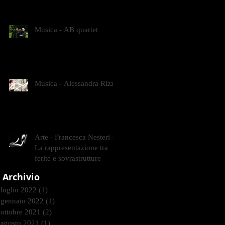
CONTEMPORANEI CHE
ANIMANO IL MUSEO D
Musica - AB quartet
Musica - Alessandra Rizzo
Arte - Francesca Nesteri -
La rappresentazione tra
ferite e sovrastrutture
Archivio
luglio 2022
(1)
1 post
gennaio 2022
(1)
1 post
ottobre 2021
(2)
2 post
agosto 2021
(1)
1 post