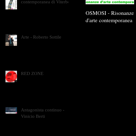
contemporanea di Viterbo
OSMOSI - Risonanze
d'arte contemporanea
Arte - Roberto Sottile
RED ZONE
Antagonista continuo -
Vinicio Berti