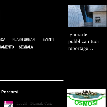
ignorarte
ECA
FLASH URBANI
EVENTI
pubblica i tuoi
reportage
RAMENTO
SEGNALA
fotografici
Percorsi
Luoghi - Biennale d'arte