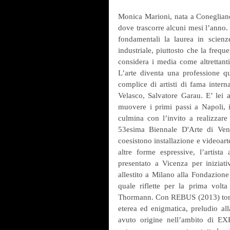
Monica Marioni, nata a Conegliano 
dove trascorre alcuni mesi l’anno.
fondamentali la laurea in scienze
industriale, piuttosto che la freque
considera i media come altrettanti
L’arte diventa una professione qu
complice di artisti di fama inter
Velasco, Salvatore Garau. E’ lei a
muovere i primi passi a Napoli, i
culmina con l’invito a realizzare
53esima Biennale D'Arte di Vene
coesistono installazione e videoarte
altre forme espressive, l’artista
presentato a Vicenza per iniziat
allestito a Milano alla Fondazione 
quale riflette per la prima volt
Thormann. Con REBUS (2013) torna 
eterea ed enigmatica, preludio al
avuto origine nell’ambito di EX