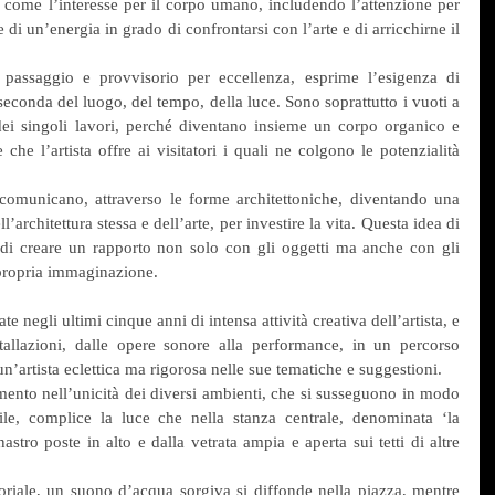
, come l’interesse per il corpo umano, includendo l’attenzione per 
 di un’energia in grado di confrontarsi con l’arte e di arricchirne il 
 passaggio e provvisorio per eccellenza, esprime l’esigenza di 
seconda del luogo, del tempo, della luce. Sono soprattutto i vuoti a 
o dei singoli lavori, perché diventano insieme un corpo organico e 
che l’artista offre ai visitatori i quali ne colgono le potenzialità 
omunicano, attraverso le forme architettoniche, diventando una 
l’architettura stessa e dell’arte, per investire la vita. Questa idea di 
 di creare un rapporto non solo con gli oggetti ma anche con gli 
propria immaginazione.
te negli ultimi cinque anni di intensa attività creativa dell’artista, e 
stallazioni, dalle opere sonore alla performance, in un percorso 
n’artista eclettica ma rigorosa nelle sue tematiche e suggestioni.
ento nell’unicità dei diversi ambienti, che si susseguono in modo 
e, complice la luce che nella stanza centrale, denominata ‘la 
astro poste in alto e dalla vetrata ampia e aperta sui tetti di altre 
riale, un suono d’acqua sorgiva si diffonde nella piazza, mentre 