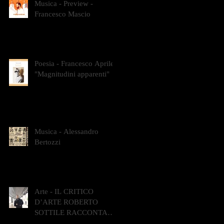
Musica - Preview -
Francesco Mascio
Poesia - Francesco Aprile -
"Magnitudini apparenti"
Musica - Alessandro
Bertozzi
Arte - IL CRITICO
D’ARTE ROBERTO
SOTTILE RACCONTA
GLI INTRECCI