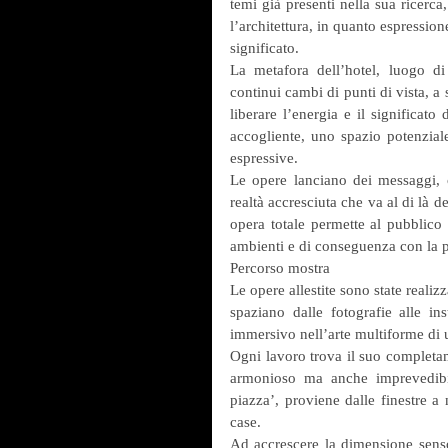
temi già presenti nella sua ricerca
l’architettura, in quanto espressione
significato.
La metafora dell’hotel, luogo di
continui cambi di punti di vista, a 
liberare l’energia e il significat
accogliente, uno spazio potenziale 
espressive.
Le opere lanciano dei messaggi, c
realtà accresciuta che va al di là del
opera totale permette al pubblico
ambienti e di conseguenza con la 
Percorso mostra
Le opere allestite sono state realizza
spaziano dalle fotografie alle in
immersivo nell’arte multiforme di u
Ogni lavoro trova il suo completam
armonioso ma anche imprevedibil
piazza’, proviene dalle finestre a n
case.
Ad accrescere la dimensione senso