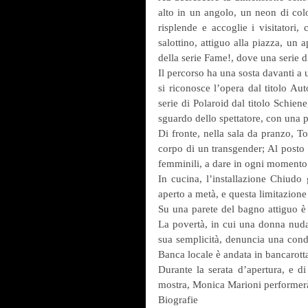
alto in un angolo, un neon di colo
risplende e accoglie i visitatori,
salottino, attiguo alla piazza, un
della serie Fame!, dove una serie d
Il percorso ha una sosta davanti a u
si riconosce l’opera dal titolo Auto
serie di Polaroid dal titolo Schien
sguardo dello spettatore, con una 
Di fronte, nella sala da pranzo, To
corpo di un transgender; Al posto d
femminili, a dare in ogni momento u
In cucina, l’installazione Chiudo 
aperto a metà, e questa limitazione 
Su una parete del bagno attiguo 
La povertà, in cui una donna nuda 
sua semplicità, denuncia una condiz
Banca locale è andata in bancarott
Durante la serata d’apertura, e di
mostra, Monica Marioni performer
Biografie