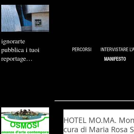
ignorarte
pubblica i tuoi
PERCORSI
INTERVISTARE L'
reportage
MANIFESTO
fotografici
HOTEL MO.MA. Monic
cura di Maria Rosa S