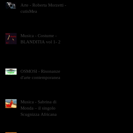
Arte - Roberta Morzetti -
cutisMea
Musica - Costume -
BLANDITIA vol 1- 2
OSMOSI - Risonanze
d'arte contemporanea
Musica - Sabrina di
Monda – il singolo
Scugnizza Africana