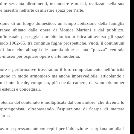
tre sessanta allestimenti, tra mostre e musei, realizzati nella sua 
maestro nell'arte di allestire spazi per l’arte.
zione di un luogo domestico, un tempo abitazione della famiglia 
raneo abitato dalle opere di Monica Marioni e dal pubblico, 
inusuale passeggiata architettonico-artistica attraverso gli spazi 
iodo 1962-65, tra continue fughe prospettiche, vuoti, il continuum 
di luce che abbaglia le pareti/quinte e una “piazza” centrale 
-museo per ospitare opere d'arte moderna.
onore e performative troveranno il loro completamento nell’unicità 
eguono in modo armonioso ma anche imprevedibile, articolando i 
 un hotel ideale, composto, più che da camere, da wunderkammer 
estetici e concettuali.
tenza del contenuto è moltiplicata dal contenitore, che diventa lo 
protagonista, oltrepassando l’aspirazione di Scarpa di mettere 
’arte.
lavori espressamente concepiti per l’abitazione scarpiana amplia i 