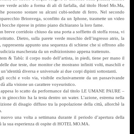
re verde acido a forma di ali di farfalla, dal titolo Hotel Mo.Ma, 
 che possono sostare su alcuni cubi-sedute di ferro. Nel secondo 
 apparecchio Brionvega, sconfitto da un Iphone, trasmette un video 
i bocche riprese in primo piano dichiarano la loro fame.
n breve corridoio chiuso da una porta a soffietto di stoffa rossa, vi 
ritratto. Dietro, sulla parete verde muschio dell’ingresso atrio, la 
e, rappresenta appunto una sequenza di schiene che si offrono allo 
pudicizia mascherata da un esibizionismo appena trattenuto.
tem & Tabù: il corpo nudo dell’artista, in piedi, tiene per mano il 
elle due teste, due monitor che mostrano infiniti volti, maschili e 
n’identità diversa e universale ai due corpi dipinti sottostanti.
gli occhi e volo via, visibile esclusivamente da un passavivande 
dà alla visione un carattere voyeuristico.
è appesa lo scatto da performance dal titolo LE UMANE PAURE – 
in ginocchio ha la testa dentro un water. L’azione, estrema nella 
ione di disagio diffuso tra la popolazione della città, allorchè la 
a.
 nuovo una volta a settimana durante il periodo d’apertura della 
à la sua esperienza di ospite di HOTEL MO.MA.