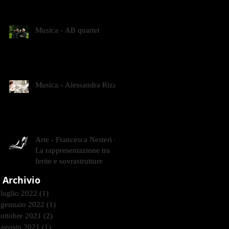
CONTEMPORANEI CHE
ANIMANO IL MUSEO D
Musica - AB quartet
Musica - Alessandra Rizzo
Arte - Francesca Nesteri -
La rappresentazione tra
ferite e sovrastrutture
Archivio
luglio 2022
(1)
1 post
gennaio 2022
(1)
1 post
ottobre 2021
(2)
2 post
agosto 2021
(1)
1 post