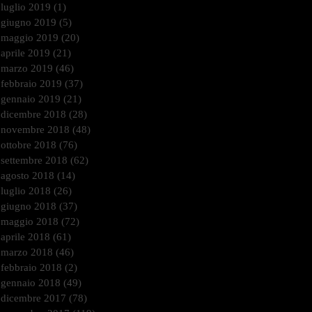
luglio 2019
(1)
1 post
giugno 2019
(5)
5 post
maggio 2019
(20)
20 post
aprile 2019
(21)
21 post
marzo 2019
(46)
46 post
febbraio 2019
(37)
37 post
gennaio 2019
(21)
21 post
dicembre 2018
(28)
28 post
novembre 2018
(48)
48 post
ottobre 2018
(76)
76 post
settembre 2018
(62)
62 post
agosto 2018
(14)
14 post
luglio 2018
(26)
26 post
giugno 2018
(37)
37 post
maggio 2018
(72)
72 post
aprile 2018
(61)
61 post
marzo 2018
(46)
46 post
febbraio 2018
(2)
2 post
gennaio 2018
(49)
49 post
dicembre 2017
(78)
78 post