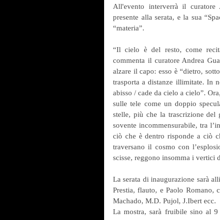
All'evento interverrà il curatore A
presente alla serata, e la sua “Sp
“materia”.
“Il cielo è del resto, come rec
commenta il curatore Andrea Guaste
alzare il capo: esso è “dietro, sot
trasporta a distanze illimitate. In
abisso / cade da cielo a cielo”. Ora
sulle tele come un doppio specula
stelle, più che la trascrizione del
sovente incommensurabile, tra l’ind
ciò che è dentro risponde a ciò che
traversano il cosmo con l’esplosi
scisse, reggono insomma i vertici di
La serata di inaugurazione sarà all
Prestia, flauto, e Paolo Romano, c
Machado, M.D. Pujol, J.Ibert ecc.
La mostra, sarà fruibile sino al 