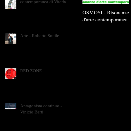
contemporanea di Viterbo
OSMOSI - Risonanze
d'arte contemporanea
Arte - Roberto Sottile
RED ZONE
Antagonista continuo -
Vinicio Berti