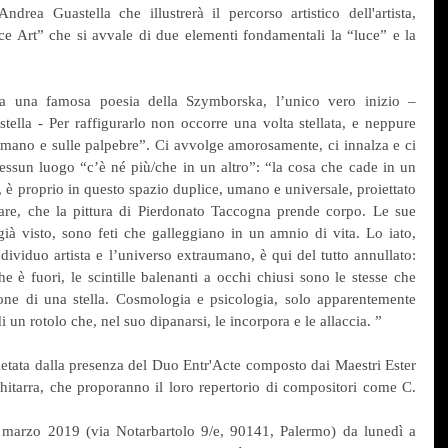
ndrea Guastella che illustrerà il percorso artistico dell'artista, 
ace Art” che si avvale di due elementi fondamentali la “luce” e la 
ita una famosa poesia della Szymborska, l’unico vero inizio – 
lla - Per raffigurarlo non occorre una volta stellata, e neppure 
tomano e sulle palpebre”. Ci avvolge amorosamente, ci innalza e ci 
 nessun luogo “c’è né più/che in un altro”: “la cosa che cade in un 
, è proprio in questo spazio duplice, umano e universale, proiettato 
re, che la pittura di Pierdonato Taccogna prende corpo. Le sue 
 già visto, sono feti che galleggiano in un amnio di vita. Lo iato, 
ividuo artista e l’universo extraumano, è qui del tutto annullato: 
 è fuori, le scintille balenanti a occhi chiusi sono le stesse che 
one di una stella. Cosmologia e psicologia, solo apparentemente 
 un rotolo che, nel suo dipanarsi, le incorpora e le allaccia. ”
ietata dalla presenza del Duo Entr'Acte composto dai Maestri Ester 
hitarra, che proporanno il loro repertorio di compositori come C. 
9 marzo 2019 (via Notarbartolo 9/e, 90141, Palermo) da lunedì a 