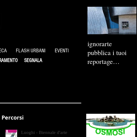
ignorarte
ECA
FLASH URBANI
EVENTI
pubblica i tuoi
reportage
RAMENTO
SEGNALA
fotografici
Percorsi
Luoghi - Biennale d'arte