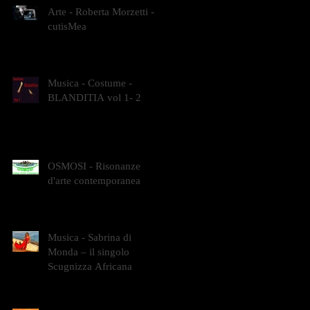
Arte - Roberta Morzetti -
cutisMea
Musica - Costume -
BLANDITIA vol 1- 2
OSMOSI - Risonanze
d'arte contemporanea
Musica - Sabrina di
Monda – il singolo
Scugnizza Africana