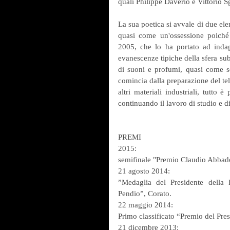
quali Philippe Daverio e Vittorio S
La sua poetica si avvale di due ele
quasi come un'ossessione poiché sc
2005, che lo ha portato ad indaga
evanescenze tipiche della sfera su
di suoni e profumi, quasi come se 
comincia dalla preparazione del tela
altri materiali industriali, tutto è
continuando il lavoro di studio e d
PREMI
2015:
semifinale "Premio Claudio Abbad
21 agosto 2014:
”Medaglia del Presidente della 
Pendio”, Corato.
22 maggio 2014:
Primo classificato “Premio del Pres
21 dicembre 2013: