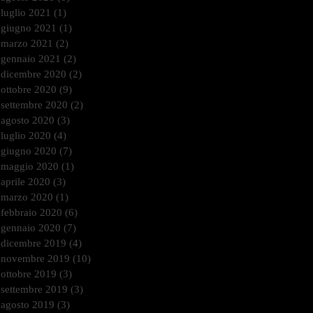
luglio 2021
(1)
1 post
giugno 2021
(1)
1 post
marzo 2021
(2)
2 post
gennaio 2021
(2)
2 post
dicembre 2020
(2)
2 post
ottobre 2020
(9)
9 post
settembre 2020
(2)
2 post
agosto 2020
(3)
3 post
luglio 2020
(4)
4 post
giugno 2020
(7)
7 post
maggio 2020
(1)
1 post
aprile 2020
(3)
3 post
marzo 2020
(1)
1 post
febbraio 2020
(6)
6 post
gennaio 2020
(7)
7 post
dicembre 2019
(4)
4 post
novembre 2019
(10)
10 post
ottobre 2019
(3)
3 post
settembre 2019
(3)
3 post
agosto 2019
(3)
3 post