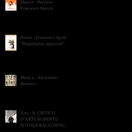
Musica - Preview -
Francesco Mascio
Poesia - Francesco Aprile -
"Magnitudini apparenti"
Musica - Alessandro
Bertozzi
Arte - IL CRITICO
D’ARTE ROBERTO
SOTTILE RACCONTA
GLI INTRECCI