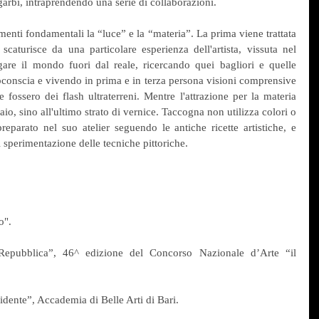
garbi, intraprendendo una serie di collaborazioni.
menti fondamentali la “luce” e la “materia”. La prima viene trattata 
aturisce da una particolare esperienza dell'artista, vissuta nel 
re il mondo fuori dal reale, ricercando quei bagliori e quelle 
bconscia e vivendo in prima e in terza persona visioni comprensive 
fossero dei flash ultraterreni. Mentre l'attrazione per la materia 
io, sino all'ultimo strato di vernice. Taccogna non utilizza colori o 
 preparato nel suo atelier seguendo le antiche ricette artistiche, e 
i sperimentazione delle tecniche pittoriche.
o".
Repubblica”, 46^ edizione del Concorso Nazionale d’Arte “il 
idente”, Accademia di Belle Arti di Bari.