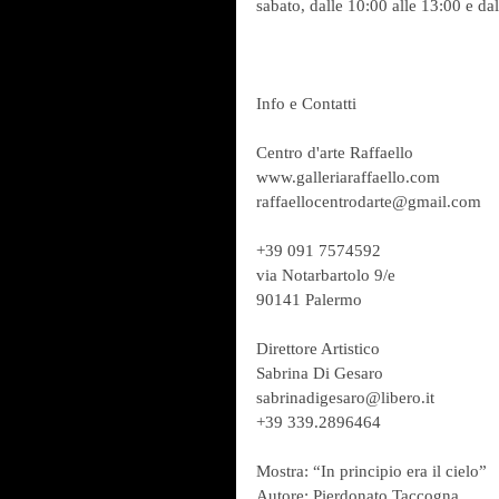
sabato, dalle 10:00 alle 13:00 e da
Info e Contatti
Centro d'arte Raffaello
www.galleriaraffaello.com
raffaellocentrodarte@gmail.com
+39 091 7574592
via Notarbartolo 9/e
90141 Palermo
Direttore Artistico
Sabrina Di Gesaro
sabrinadigesaro@libero.it
+39 339.2896464
Mostra: “In principio era il cielo”
Autore: Pierdonato Taccogna