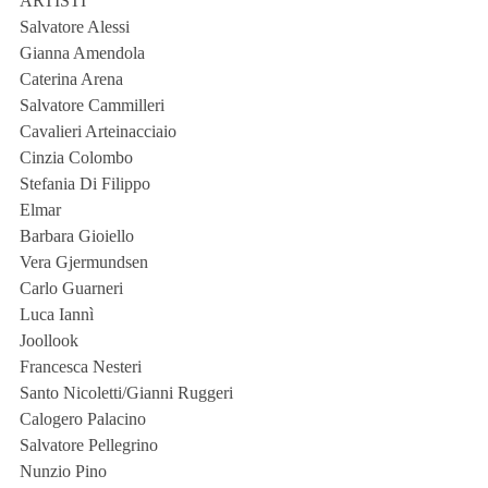
ARTISTI
Salvatore Alessi
Gianna Amendola
Caterina Arena
Salvatore Cammilleri
Cavalieri Arteinacciaio
Cinzia Colombo
Stefania Di Filippo
Elmar
Barbara Gioiello
Vera Gjermundsen
Carlo Guarneri
Luca Iannì
Joollook
Francesca Nesteri
Santo Nicoletti/Gianni Ruggeri
Calogero Palacino
Salvatore Pellegrino
Nunzio Pino