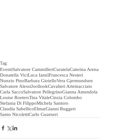
Tag:
Eventi
Salvatore Cammilleri
Curatela
Caterina Arena
Donatella Vici
Luca Iannì
Francesca Nesteri
Nunzio Pino
Barbara Gioiello
Vera Gjermundsen
Salvatore Alessi
Joollook
Cavalieri Arteinacciaio
Carla Sacco
Salvatore Pellegrino
Gianna Amendola
Louise Roeters
Tina Vitale
Cinzia Colombo
Stefania Di Filippo
Michela Santoro
Claudia Sabellico
Elmar
Gianni Ruggeri
Santo Nicoletti
Carlo Guarneri