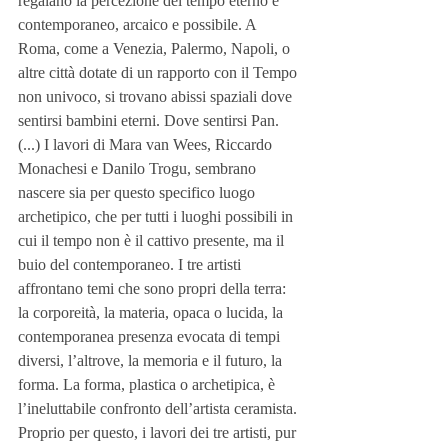
regalano la percezione del tempo eterno e 
contemporaneo, arcaico e possibile. A 
Roma, come a Venezia, Palermo, Napoli, o 
altre città dotate di un rapporto con il Tempo 
non univoco, si trovano abissi spaziali dove 
sentirsi bambini eterni. Dove sentirsi Pan. 
(...) I lavori di Mara van Wees, Riccardo 
Monachesi e Danilo Trogu, sembrano 
nascere sia per questo specifico luogo 
archetipico, che per tutti i luoghi possibili in 
cui il tempo non è il cattivo presente, ma il 
buio del contemporaneo. I tre artisti 
affrontano temi che sono propri della terra: 
la corporeità, la materia, opaca o lucida, la 
contemporanea presenza evocata di tempi 
diversi, l’altrove, la memoria e il futuro, la 
forma. La forma, plastica o archetipica, è 
l’ineluttabile confronto dell’artista ceramista. 
Proprio per questo, i lavori dei tre artisti, pur 