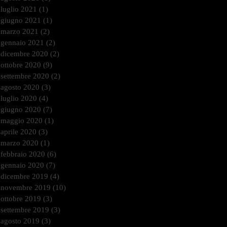
luglio 2021
(1)
1 post
giugno 2021
(1)
1 post
marzo 2021
(2)
2 post
gennaio 2021
(2)
2 post
dicembre 2020
(2)
2 post
ottobre 2020
(9)
9 post
settembre 2020
(2)
2 post
agosto 2020
(3)
3 post
luglio 2020
(4)
4 post
giugno 2020
(7)
7 post
maggio 2020
(1)
1 post
aprile 2020
(3)
3 post
marzo 2020
(1)
1 post
febbraio 2020
(6)
6 post
gennaio 2020
(7)
7 post
dicembre 2019
(4)
4 post
novembre 2019
(10)
10 post
ottobre 2019
(3)
3 post
settembre 2019
(3)
3 post
agosto 2019
(3)
3 post