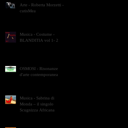
Arte - Roberta Morzetti -
cutisMea
Musica - Costume -
BLANDITIA vol 1- 2
OSMOSI - Risonanze
d'arte contemporanea
Musica - Sabrina di
Monda – il singolo
Scugnizza Africana