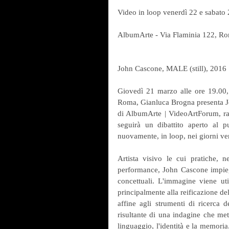
Video in loop venerdì 22 e sabato
AlbumArte - Via Flaminia 122, Rom
John Cascone, MALE (still), 2016
Giovedì 21 marzo alle ore 19.00, 
Roma, Gianluca Brogna presenta Jo
di AlbumArte | VideoArtForum, rass
seguirà un dibattito aperto al p
nuovamente, in loop, nei giorni ve
Artista visivo le cui pratiche, n
performance, John Cascone impieg
concettuali. L'immagine viene uti
principalmente alla reificazione del
affine agli strumenti di ricerca 
risultante di una indagine che mett
linguaggio, l'identità e la memori