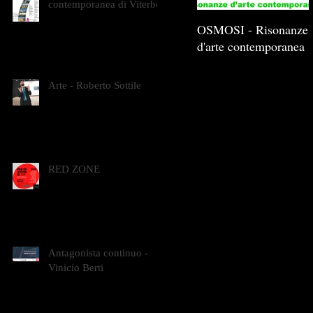
contemporanea di Viterbo
OSMOSI - Risonanze
d'arte contemporanea
Arte - Roberto Sottile
RED ZONE
Antagonista continuo -
Vinicio Berti