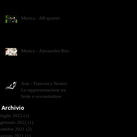
CONTEMPORANEI CHE
ANIMANO IL MUSEO D
Musica - AB quartet
Musica - Alessandra Rizzo
Arte - Francesca Nesteri -
La rappresentazione tra
ferite e sovrastrutture
Archivio
luglio 2022
(1)
1 post
gennaio 2022
(1)
1 post
ottobre 2021
(2)
2 post
agosto 2021
(1)
1 post