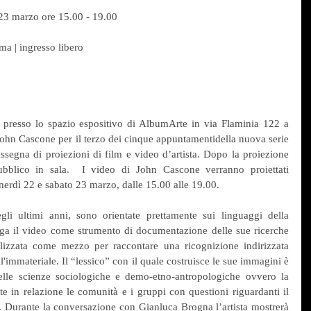
 23 marzo ore 15.00 - 19.00
a | ingresso libero
presso lo spazio espositivo di AlbumArte in via Flaminia 122 a 
hn Cascone per il terzo dei cinque appuntamentidella nuova serie 
egna di proiezioni di film e video d’artista. Dopo la proiezione 
ubblico in sala.  I video di John Cascone verranno proiettati 
nerdì 22 e sabato 23 marzo, dalle 15.00 alle 19.00.
egli ultimi anni, sono orientate prettamente sui linguaggi della 
a il video come strumento di documentazione delle sue ricerche 
lizzata come mezzo per raccontare una ricognizione indirizzata 
l'immateriale. Il “lessico” con il quale costruisce le sue immagini è 
delle scienze sociologiche e demo-etno-antropologiche ovvero la 
e in relazione le comunità e i gruppi con questioni riguardanti il 
a. Durante la conversazione con Gianluca Brogna l’artista mostrerà 