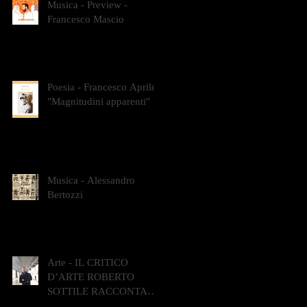
Musica - Preview -
Francesco Mascio
Poesia - Francesco Aprile -
"Magnitudini apparenti"
Musica - Alessandro
Bertozzi
Arte - IL CRITICO
D’ARTE ROBERTO
SOTTILE RACCONTA
GLI INTRECCI