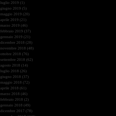
luglio 2019
(1)
1 post
giugno 2019
(5)
5 post
maggio 2019
(20)
20 post
aprile 2019
(21)
21 post
marzo 2019
(46)
46 post
febbraio 2019
(37)
37 post
gennaio 2019
(21)
21 post
dicembre 2018
(28)
28 post
novembre 2018
(48)
48 post
ottobre 2018
(76)
76 post
settembre 2018
(62)
62 post
agosto 2018
(14)
14 post
luglio 2018
(26)
26 post
giugno 2018
(37)
37 post
maggio 2018
(72)
72 post
aprile 2018
(61)
61 post
marzo 2018
(46)
46 post
febbraio 2018
(2)
2 post
gennaio 2018
(49)
49 post
dicembre 2017
(78)
78 post