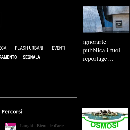
ignorarte
ECA
FLASH URBANI
EVENTI
pubblica i tuoi
reportage
RAMENTO
SEGNALA
fotografici
Percorsi
Luoghi - Biennale d'arte