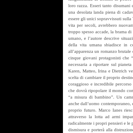
loro razza. Esseri tanto disumani
una desolata landa piena di cadave
essere gli unici sopravvissuti sulla
vita per secoli, avrebbero nuovam
troppo spesso accade, la brama di s
umano, e l’autore descrive situazio
della vita umana sbiadisce in 
all’apparenza un romanzo brutale e
cinque giovani protagonisti che 
necessaria a riportare sul pianeta
Karen, Matteo, Irina e Dietrich ve
scelta di cambiare il proprio destin
coraggioso e incredibile percorso
che dovrà ripopolare il mondo con c
“a misura di bambino”. Un cammi
anche dall’uomo contemporaneo, ch
proprio futuro. Marco Ianes riesc
attraverso la lotta ad armi impa
radicalmente i propri pensieri e le p
dismisura e porterà alla distruzione 