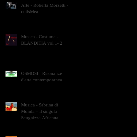
Arte - Roberta Morzetti -
cutisMea
Musica - Costume -
BLANDITIA vol 1- 2
OSMOSI - Risonanze
d'arte contemporanea
Musica - Sabrina di
Monda – il singolo
Scugnizza Africana