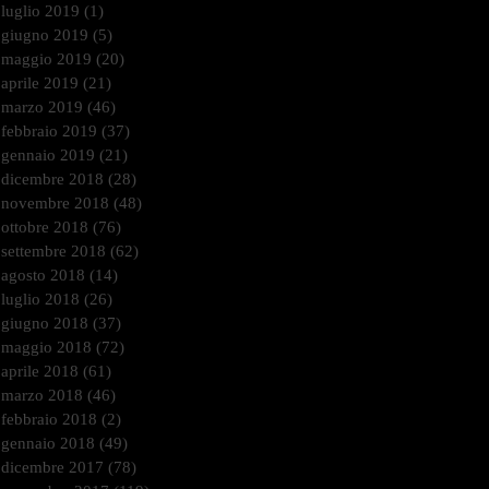
luglio 2019
(1)
1 post
giugno 2019
(5)
5 post
maggio 2019
(20)
20 post
aprile 2019
(21)
21 post
marzo 2019
(46)
46 post
febbraio 2019
(37)
37 post
gennaio 2019
(21)
21 post
dicembre 2018
(28)
28 post
novembre 2018
(48)
48 post
ottobre 2018
(76)
76 post
settembre 2018
(62)
62 post
agosto 2018
(14)
14 post
luglio 2018
(26)
26 post
giugno 2018
(37)
37 post
maggio 2018
(72)
72 post
aprile 2018
(61)
61 post
marzo 2018
(46)
46 post
febbraio 2018
(2)
2 post
gennaio 2018
(49)
49 post
dicembre 2017
(78)
78 post