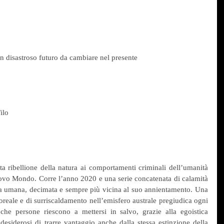
 disastroso futuro da cambiare nel presente
ilo
a ribellione della natura ai comportamenti criminali dell’umanità 
ovo Mondo. Corre l’anno 2020 e una serie concatenata di calamità 
za umana, decimata e sempre più vicina al suo annientamento. Una 
oreale e di surriscaldamento nell’emisfero australe pregiudica ogni 
oche persone riescono a mettersi in salvo, grazie alla egoistica 
esiderosi di trarre vantaggio anche dalla stessa estinzione della 