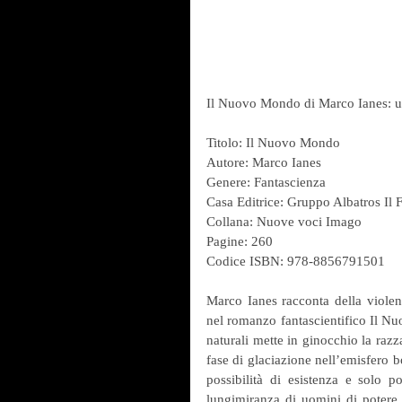
Il Nuovo Mondo di Marco Ianes: un
Titolo: Il Nuovo Mondo
Autore: Marco Ianes
Genere: Fantascienza
Casa Editrice: Gruppo Albatros Il F
Collana: Nuove voci Imago
Pagine: 260
Codice ISBN: 978-8856791501
Marco Ianes racconta della violent
nel romanzo fantascientifico Il Nu
naturali mette in ginocchio la raz
fase di glaciazione nell’emisfero b
possibilità di esistenza e solo p
lungimiranza di uomini di potere d