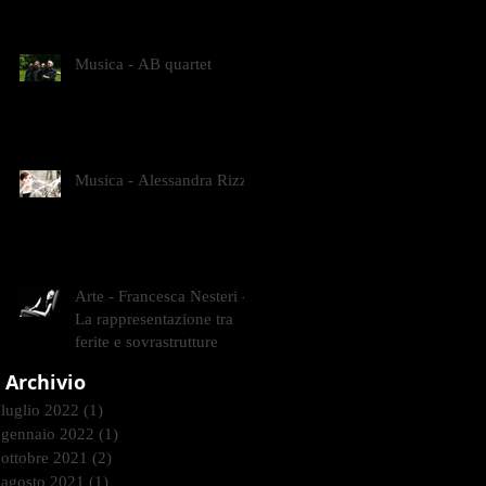
CONTEMPORANEI CHE
ANIMANO IL MUSEO D
Musica - AB quartet
Musica - Alessandra Rizzo
Arte - Francesca Nesteri -
La rappresentazione tra
ferite e sovrastrutture
Archivio
luglio 2022
(1)
1 post
gennaio 2022
(1)
1 post
ottobre 2021
(2)
2 post
agosto 2021
(1)
1 post