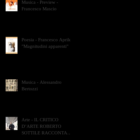
Musica - Preview -
Francesco Mascio
Poesia - Francesco Aprile -
"Magnitudini apparenti"
Musica - Alessandro
Bertozzi
Arte - IL CRITICO
D’ARTE ROBERTO
SOTTILE RACCONTA
GLI INTRECCI