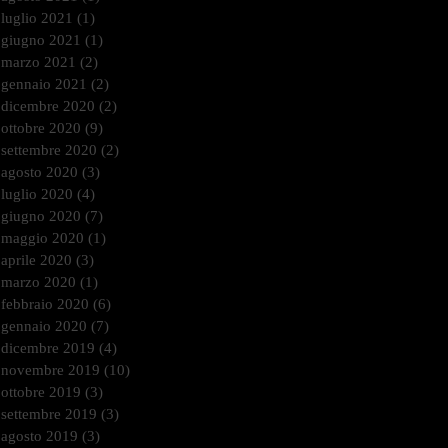
luglio 2021
(1)
1 post
giugno 2021
(1)
1 post
marzo 2021
(2)
2 post
gennaio 2021
(2)
2 post
dicembre 2020
(2)
2 post
ottobre 2020
(9)
9 post
settembre 2020
(2)
2 post
agosto 2020
(3)
3 post
luglio 2020
(4)
4 post
giugno 2020
(7)
7 post
maggio 2020
(1)
1 post
aprile 2020
(3)
3 post
marzo 2020
(1)
1 post
febbraio 2020
(6)
6 post
gennaio 2020
(7)
7 post
dicembre 2019
(4)
4 post
novembre 2019
(10)
10 post
ottobre 2019
(3)
3 post
settembre 2019
(3)
3 post
agosto 2019
(3)
3 post