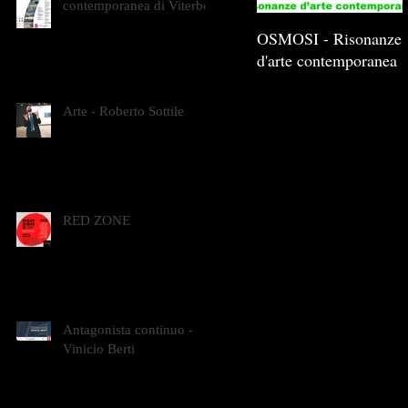
contemporanea di Viterbo
OSMOSI - Risonanze
d'arte contemporanea
Arte - Roberto Sottile
RED ZONE
Antagonista continuo -
Vinicio Berti