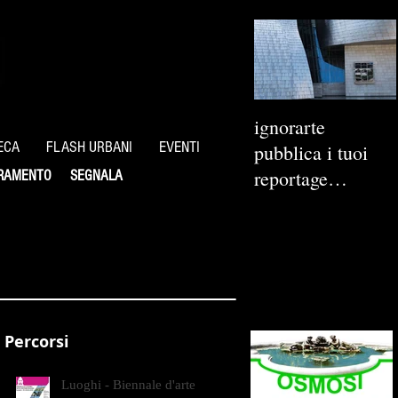
ignorarte
ECA
FLASH URBANI
EVENTI
pubblica i tuoi
reportage
RAMENTO
SEGNALA
fotografici
Percorsi
Luoghi - Biennale d'arte