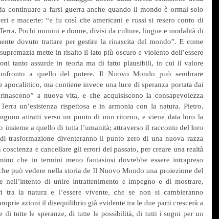
 da continuare a farsi guerra anche quando il mondo è ormai solo 
ri e macerie: “e fu così che americani e russi si resero conto di 
 Terra. Pochi uomini e donne, divisi da culture, lingue e modalità di 
ente dovuto trattare per gestire la rinascita del mondo”. E come 
upremazia mette in risalto il lato più oscuro e violento dell’essere 
ni tanto assurde in teoria ma di fatto plausibili, in cui il valore 
confronto a quello del potere. Il Nuovo Mondo può sembrare 
 apocalittico, ma contiene invece una luce di speranza portata dai 
“rinascono” a nuova vita, e che acquisiscono la consapevolezza 
 Terra un’esistenza rispettosa e in armonia con la natura. Pietro, 
ngono attratti verso un punto di non ritorno, e viene data loro la 
o insieme a quello di tutta l’umanità; attraverso il racconto del loro 
 di trasformazione diventeranno il punto zero di una nuova razza 
oscienza e cancellare gli errori del passato, per creare una realtà 
no che in termini meno fantasiosi dovrebbe essere intrapreso 
e può vedere nella storia de Il Nuovo Mondo una proiezione del 
e nell’intento di unire intrattenimento e impegno e di mostrare, 
ri tra la natura e l’essere vivente, che se non si cambieranno 
roprie azioni il disequilibrio già evidente tra le due parti crescerà a 
di tutte le speranze, di tutte le possibilità, di tutti i sogni per un 