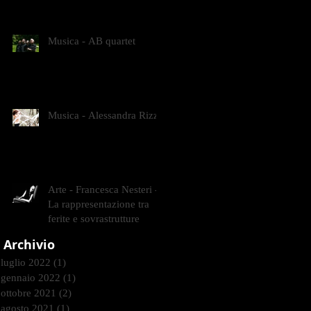
CONTEMPORANEI CHE
ANIMANO IL MUSEO D
Musica - AB quartet
Musica - Alessandra Rizzo
Arte - Francesca Nesteri -
La rappresentazione tra
ferite e sovrastrutture
Archivio
luglio 2022
(1)
1 post
gennaio 2022
(1)
1 post
ottobre 2021
(2)
2 post
agosto 2021
(1)
1 post