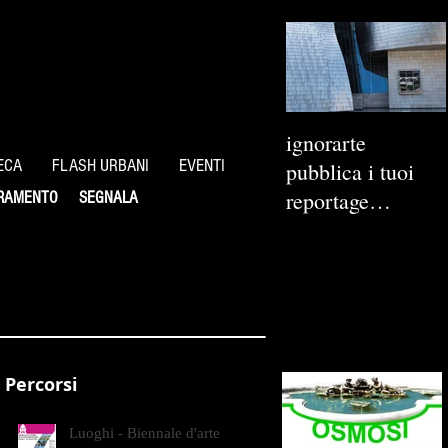
ignorarte
ECA
FLASH URBANI
EVENTI
pubblica i tuoi
reportage
RAMENTO
SEGNALA
fotografici
Percorsi
Luoghi - Biennale d'arte