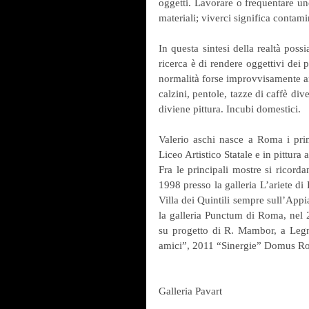
oggetti. Lavorare o frequentare un
materiali; viverci significa contami
In questa sintesi della realtà poss
ricerca è di rendere oggettivi dei p
normalità forse improvvisamente ano
calzini, pentole, tazze di caffè div
diviene pittura. Incubi domestici. 
Valerio aschi nasce a Roma i prim
Liceo Artistico Statale e in pittur
Fra le principali mostre si ricord
1998 presso la galleria L’ariete di
Villa dei Quintili sempre sull’Appi
la galleria Punctum di Roma, nel 
su progetto di R. Mambor, a Legnag
amici”, 2011 “Sinergie” Domus R
Galleria Pavart