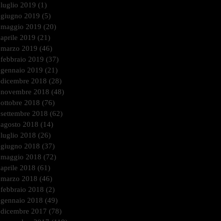
luglio 2019
(1)
1 post
giugno 2019
(5)
5 post
maggio 2019
(20)
20 post
aprile 2019
(21)
21 post
marzo 2019
(46)
46 post
febbraio 2019
(37)
37 post
gennaio 2019
(21)
21 post
dicembre 2018
(28)
28 post
novembre 2018
(48)
48 post
ottobre 2018
(76)
76 post
settembre 2018
(62)
62 post
agosto 2018
(14)
14 post
luglio 2018
(26)
26 post
giugno 2018
(37)
37 post
maggio 2018
(72)
72 post
aprile 2018
(61)
61 post
marzo 2018
(46)
46 post
febbraio 2018
(2)
2 post
gennaio 2018
(49)
49 post
dicembre 2017
(78)
78 post