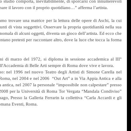
o studio comporta, inevitabilmente, di sporcarsi con innumerevoli 
nare il lavoro con il proprio quotidiano…” afferma l’artista.  
iamo trovare una matrice per la lettura delle opere di Aschi, la cui 
unti di vista soggettivi. Osservare la propria quotidianità nella sua 
mala di alcuni oggetti, diventa un gioco dell’artista. Ed ecco che 
entano pretesti per raccontare altro, dove la luce che tocca la forma 
i di marzo del 1972, si diploma in sessione accademica al III° 
a all'Accademia di Belle Arti sempre di Roma dove vive e lavora.  
ano: nel 1996 nel nuovo Teatro degli Artisti di Simone Carella nel 
 Roma, nel 2004 e nel 2006  “Out Art” a in Via Appia Antica e alla 
a antica, nel 2007 la personale “impossibile non calpestare” presso 
2008 per la Università di Roma Tor Vergata “Mandala Condiviso” 
o, Presso la Galleria Ferrarin la collettiva “Carla Accardi e gli 
omana Eventi, Roma.