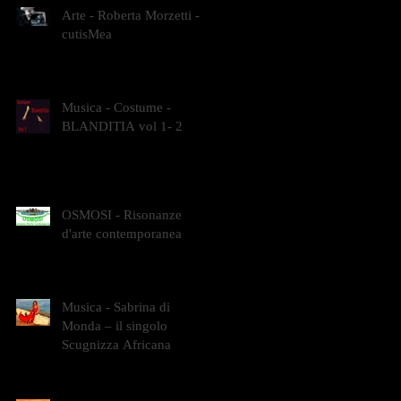
Arte - Roberta Morzetti -
cutisMea
Musica - Costume -
BLANDITIA vol 1- 2
OSMOSI - Risonanze
d'arte contemporanea
Musica - Sabrina di
Monda – il singolo
Scugnizza Africana