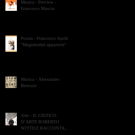
Musica - Preview -
Francesco Mascio
Poesia - Francesco Aprile -
"Magnitudini apparenti"
Musica - Alessandro
Bertozzi
Arte - IL CRITICO
D’ARTE ROBERTO
SOTTILE RACCONTA
GLI INTRECCI