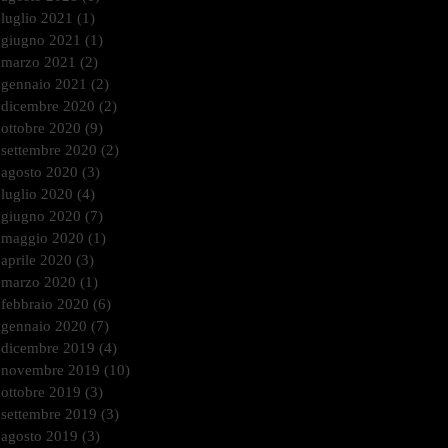
luglio 2021
(1)
1 post
giugno 2021
(1)
1 post
marzo 2021
(2)
2 post
gennaio 2021
(2)
2 post
dicembre 2020
(2)
2 post
ottobre 2020
(9)
9 post
settembre 2020
(2)
2 post
agosto 2020
(3)
3 post
luglio 2020
(4)
4 post
giugno 2020
(7)
7 post
maggio 2020
(1)
1 post
aprile 2020
(3)
3 post
marzo 2020
(1)
1 post
febbraio 2020
(6)
6 post
gennaio 2020
(7)
7 post
dicembre 2019
(4)
4 post
novembre 2019
(10)
10 post
ottobre 2019
(3)
3 post
settembre 2019
(3)
3 post
agosto 2019
(3)
3 post