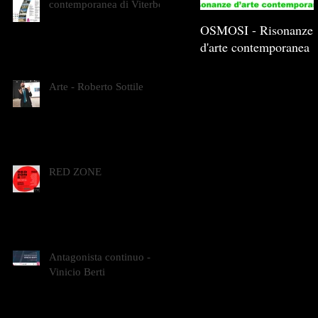
contemporanea di Viterbo
OSMOSI - Risonanze
d'arte contemporanea
Arte - Roberto Sottile
RED ZONE
Antagonista continuo -
Vinicio Berti