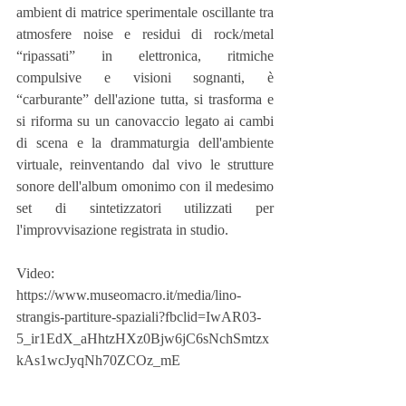
ambient di matrice sperimentale oscillante tra 
atmosfere noise e residui di rock/metal 
“ripassati” in elettronica, ritmiche 
compulsive e visioni sognanti, è 
“carburante” dell'azione tutta, si trasforma e 
si riforma su un canovaccio legato ai cambi 
di scena e la drammaturgia dell'ambiente 
virtuale, reinventando dal vivo le strutture 
sonore dell'album omonimo con il medesimo 
set di sintetizzatori utilizzati per 
l'improvvisazione registrata in studio.
Video: 
https://www.museomacro.it/media/lino-
strangis-partiture-spaziali?fbclid=IwAR03-
5_ir1EdX_aHhtzHXz0Bjw6jC6sNchSmtzx
kAs1wcJyqNh70ZCOz_mE