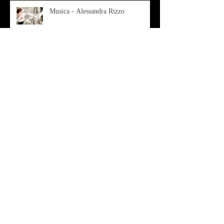
Musica - Alessandra Rizzo
Arte - Francesca Nesteri - La
rappresentazione tra ferite e
sovrastrutture
Archivio
luglio 2022
(1)
1 post
gennaio 2022
(1)
1 post
ottobre 2021
(2)
2 post
agosto 2021
(1)
1 post
luglio 2021
(1)
1 post
giugno 2021
(1)
1 post
marzo 2021
(2)
2 post
gennaio 2021
(2)
2 post