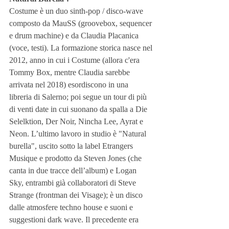
Costume è un duo sinth-pop / disco-wave 
composto da MauSS (groovebox, sequencer 
e drum machine) e da Claudia Placanica 
(voce, testi). La formazione storica nasce nel 
2012, anno in cui i Costume (allora c'era 
Tommy Box, mentre Claudia sarebbe 
arrivata nel 2018) esordiscono in una 
libreria di Salerno; poi segue un tour di più 
di venti date in cui suonano da spalla a Die 
Selelktion, Der Noir, Nincha Lee, Ayrat e 
Neon. L’ultimo lavoro in studio è "Natural 
burella", uscito sotto la label Etrangers 
Musique e prodotto da Steven Jones (che 
canta in due tracce dell’album) e Logan 
Sky, entrambi già collaboratori di Steve 
Strange (frontman dei Visage); è un disco 
dalle atmosfere techno house e suoni e 
suggestioni dark wave. Il precedente era 