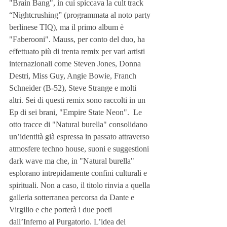
"Brain Bang", in cui spiccava la cult track 
“Nightcrushing” (programmata al noto party 
berlinese TIQ), ma il primo album è 
"Faberooni". Mauss, per conto del duo, ha 
effettuato più di trenta remix per vari artisti 
internazionali come Steven Jones, Donna 
Destri, Miss Guy, Angie Bowie, Franch 
Schneider (B-52), Steve Strange e molti 
altri. Sei di questi remix sono raccolti in un 
Ep di sei brani, "Empire State Neon".  Le 
otto tracce di "Natural burella" consolidano 
un’identità già espressa in passato attraverso 
atmosfere techno house, suoni e suggestioni 
dark wave ma che, in "Natural burella" 
esplorano intrepidamente confini culturali e 
spirituali. Non a caso, il titolo rinvia a quella 
galleria sotterranea percorsa da Dante e 
Virgilio e che porterà i due poeti 
dall’Inferno al Purgatorio. L’idea del 