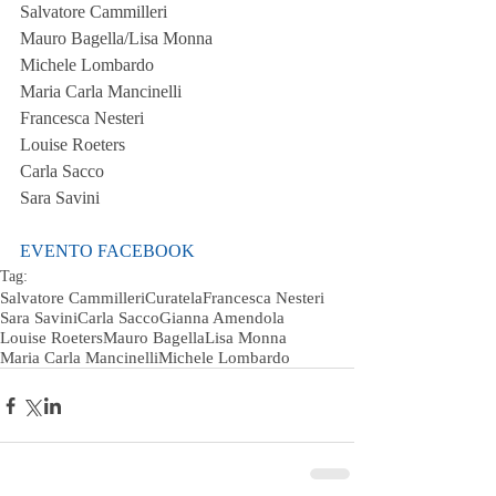
Salvatore Cammilleri
Mauro Bagella/Lisa Monna    
Michele Lombardo
Maria Carla Mancinelli
Francesca Nesteri    
Louise Roeters  
Carla Sacco    
Sara Savini
EVENTO FACEBOOK
Tag:
Salvatore Cammilleri
Curatela
Francesca Nesteri
Sara Savini
Carla Sacco
Gianna Amendola
Louise Roeters
Mauro Bagella
Lisa Monna
Maria Carla Mancinelli
Michele Lombardo