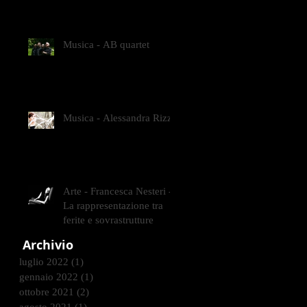
GLI INTRECCI
CONTEMPORANEI CHE
ANIMANO IL MUSEO D
Musica - AB quartet
Musica - Alessandra Rizzo
Arte - Francesca Nesteri -
La rappresentazione tra
ferite e sovrastrutture
Archivio
luglio 2022
(1)
1 post
gennaio 2022
(1)
1 post
ottobre 2021
(2)
2 post