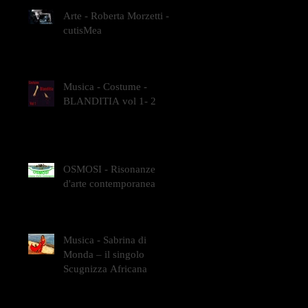
Arte - Roberta Morzetti -
cutisMea
Musica - Costume -
BLANDITIA vol 1- 2
OSMOSI - Risonanze
d'arte contemporanea
Musica - Sabrina di
Monda – il singolo
Scugnizza Africana