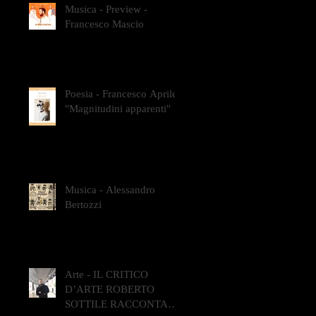
Musica - Preview -
Francesco Mascio
Poesia - Francesco Aprile -
"Magnitudini apparenti"
Musica - Alessandro
Bertozzi
Arte - IL CRITICO
D’ARTE ROBERTO
SOTTILE RACCONTA