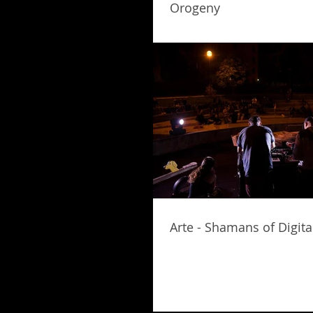
Orogeny
Arte - Shamans of Digita