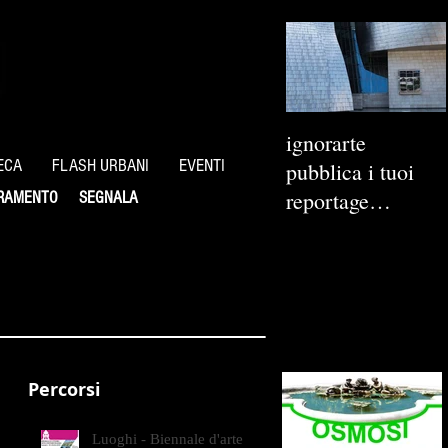
ignorarte
ECA
FLASH URBANI
EVENTI
pubblica i tuoi
reportage
RAMENTO
SEGNALA
fotografici
Percorsi
Luoghi - Biennale d'arte