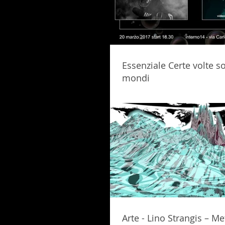
Essenziale Certe volte so
mondi
Arte - Lino Strangis – M