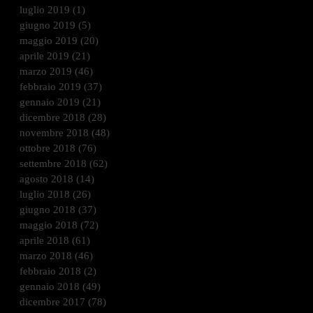
luglio 2019
(1)
1 post
giugno 2019
(5)
5 post
maggio 2019
(20)
20 post
aprile 2019
(21)
21 post
marzo 2019
(46)
46 post
febbraio 2019
(37)
37 post
gennaio 2019
(21)
21 post
dicembre 2018
(28)
28 post
novembre 2018
(48)
48 post
ottobre 2018
(76)
76 post
settembre 2018
(62)
62 post
agosto 2018
(14)
14 post
luglio 2018
(26)
26 post
giugno 2018
(37)
37 post
maggio 2018
(72)
72 post
aprile 2018
(61)
61 post
marzo 2018
(46)
46 post
febbraio 2018
(2)
2 post
gennaio 2018
(49)
49 post
dicembre 2017
(78)
78 post