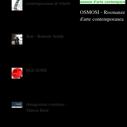
contemporanea di Viterbo
OSMOSI - Risonanze
d'arte contemporanea
Arte - Roberto Sottile
RED ZONE
Antagonista continuo -
Vinicio Berti