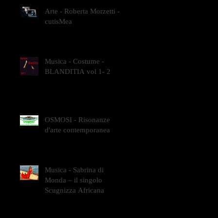
Arte - Roberta Morzetti -
cutisMea
Musica - Costume -
BLANDITIA vol 1- 2
OSMOSI - Risonanze
d'arte contemporanea
Musica - Sabrina di
Monda – il singolo
Scugnizza Africana