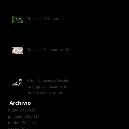
GLI INTRECCI
CONTEMPORANEI CHE
ANIMANO IL MUSEO D
Musica - AB quartet
Musica - Alessandra Rizzo
Arte - Francesca Nesteri -
La rappresentazione tra
ferite e sovrastrutture
Archivio
luglio 2022
(1)
1 post
gennaio 2022
(1)
1 post
ottobre 2021
(2)
2 post