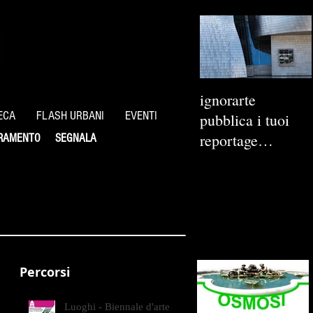
ignorarte
ECA
FLASH URBANI
EVENTI
pubblica i tuoi
reportage
RAMENTO
SEGNALA
fotografici
Percorsi
Luoghi - Biennale d'arte