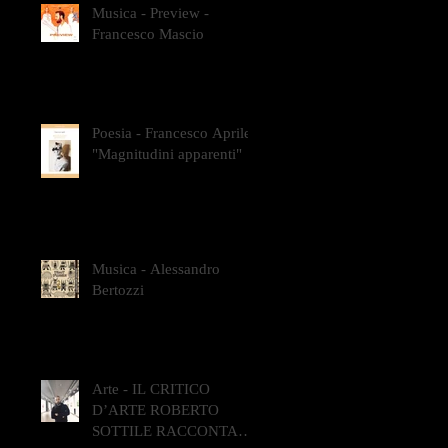
Musica - Preview -
Francesco Mascio
Poesia - Francesco Aprile -
"Magnitudini apparenti"
Musica - Alessandro
Bertozzi
Arte - IL CRITICO
D’ARTE ROBERTO
SOTTILE RACCONTA