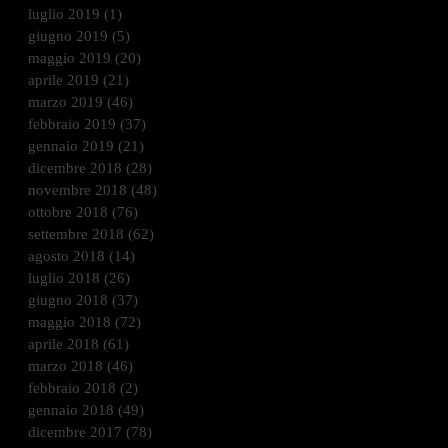
luglio 2019
(1)
1 post
giugno 2019
(5)
5 post
maggio 2019
(20)
20 post
aprile 2019
(21)
21 post
marzo 2019
(46)
46 post
febbraio 2019
(37)
37 post
gennaio 2019
(21)
21 post
dicembre 2018
(28)
28 post
novembre 2018
(48)
48 post
ottobre 2018
(76)
76 post
settembre 2018
(62)
62 post
agosto 2018
(14)
14 post
luglio 2018
(26)
26 post
giugno 2018
(37)
37 post
maggio 2018
(72)
72 post
aprile 2018
(61)
61 post
marzo 2018
(46)
46 post
febbraio 2018
(2)
2 post
gennaio 2018
(49)
49 post
dicembre 2017
(78)
78 post