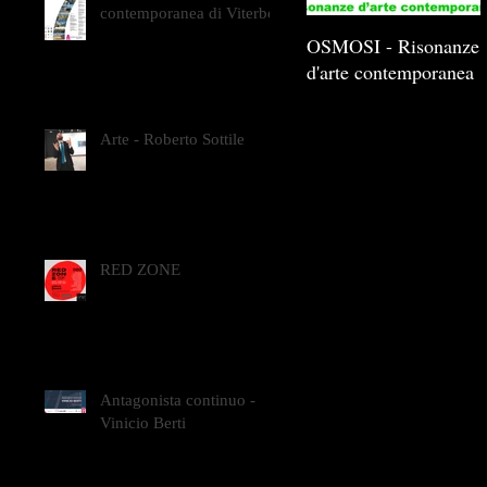
contemporanea di Viterbo
OSMOSI - Risonanze
d'arte contemporanea
Arte - Roberto Sottile
RED ZONE
Antagonista continuo -
Vinicio Berti