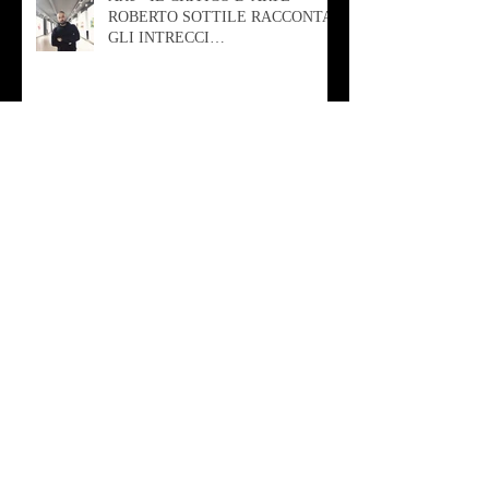
ROBERTO SOTTILE RACCONTA
GLI INTRECCI
CONTEMPORANEI CHE
ANIMANO IL MUSEO D
Musica - AB quartet
Musica - Alessandra Rizzo
Arte - Francesca Nesteri - La
rappresentazione tra ferite e
sovrastrutture