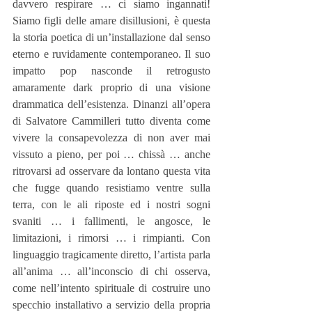
davvero respirare … ci siamo ingannati! 
Siamo figli delle amare disillusioni, è questa 
la storia poetica di un’installazione dal senso 
eterno e ruvidamente contemporaneo. Il suo 
impatto pop nasconde il retrogusto 
amaramente dark proprio di una visione 
drammatica dell’esistenza. Dinanzi all’opera 
di Salvatore Cammilleri tutto diventa come 
vivere la consapevolezza di non aver mai 
vissuto a pieno, per poi … chissà … anche 
ritrovarsi ad osservare da lontano questa vita 
che fugge quando resistiamo ventre sulla 
terra, con le ali riposte ed i nostri sogni 
svaniti … i fallimenti, le angosce, le 
limitazioni, i rimorsi … i rimpianti. Con 
linguaggio tragicamente diretto, l’artista parla 
all’anima … all’inconscio di chi osserva, 
come nell’intento spirituale di costruire uno 
specchio installativo a servizio della propria 