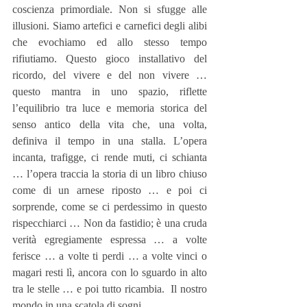
coscienza primordiale. Non si sfugge alle 
illusioni. Siamo artefici e carnefici degli alibi 
che evochiamo ed allo stesso tempo 
rifiutiamo. Questo gioco installativo del 
ricordo, del vivere e del non vivere …  
questo mantra in uno spazio, riflette 
l’equilibrio tra luce e memoria storica del 
senso antico della vita che, una volta, 
definiva il tempo in una stalla. L’opera 
incanta, trafigge, ci rende muti, ci schianta 
… l’opera traccia la storia di un libro chiuso 
come di un arnese riposto … e poi ci 
sorprende, come se ci perdessimo in questo 
rispecchiarci … Non da fastidio; è una cruda 
verità egregiamente espressa … a volte 
ferisce … a volte ti perdi … a volte vinci o 
magari resti lì, ancora con lo sguardo in alto 
tra le stelle … e poi tutto ricambia.  Il nostro 
mondo in una scatola di sogni. 