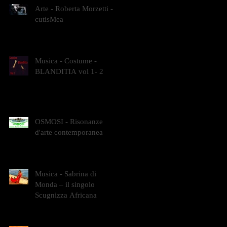
Arte - Roberta Morzetti -
cutisMea
Musica - Costume -
BLANDITIA vol 1- 2
OSMOSI - Risonanze
d'arte contemporanea
Musica - Sabrina di
Monda – il singolo
Scugnizza Africana