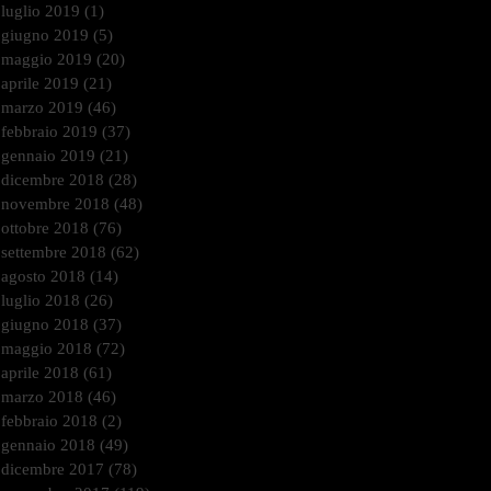
luglio 2019
(1)
1 post
giugno 2019
(5)
5 post
maggio 2019
(20)
20 post
aprile 2019
(21)
21 post
marzo 2019
(46)
46 post
febbraio 2019
(37)
37 post
gennaio 2019
(21)
21 post
dicembre 2018
(28)
28 post
novembre 2018
(48)
48 post
ottobre 2018
(76)
76 post
settembre 2018
(62)
62 post
agosto 2018
(14)
14 post
luglio 2018
(26)
26 post
giugno 2018
(37)
37 post
maggio 2018
(72)
72 post
aprile 2018
(61)
61 post
marzo 2018
(46)
46 post
febbraio 2018
(2)
2 post
gennaio 2018
(49)
49 post
dicembre 2017
(78)
78 post