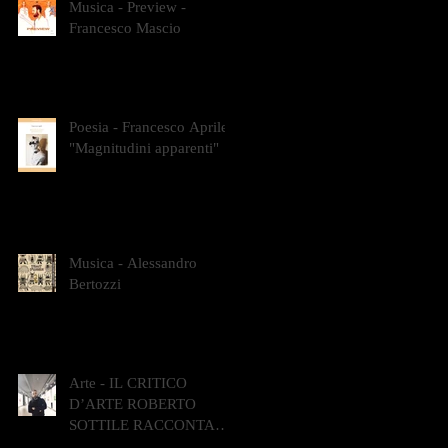
Musica - Preview -
Francesco Mascio
Poesia - Francesco Aprile -
"Magnitudini apparenti"
Musica - Alessandro
Bertozzi
Arte - IL CRITICO
D’ARTE ROBERTO
SOTTILE RACCONTA
GLI INTRECCI