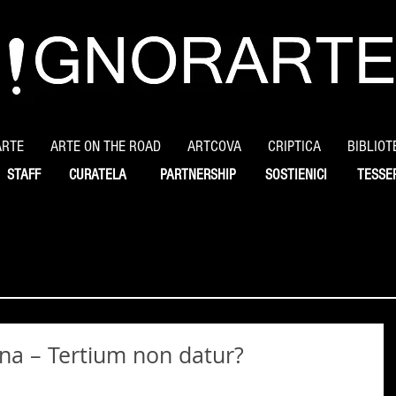
ARTE
ARTE ON THE ROAD
ARTCOVA
CRIPTICA
BIBLIOT
STAFF
CURATELA
PARTNERSHIP
SOSTIENICI
TESSE
ana – Tertium non datur?