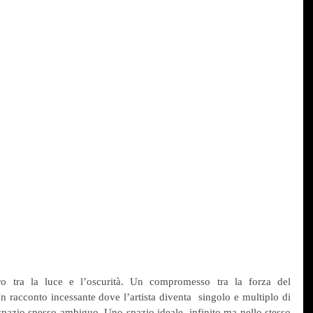
ro tra la luce e l’oscurità. Un compromesso tra la forza del 
 racconto incessante dove l’artista diventa  singolo e multiplo di 
 spazio spesso ambiguo. Uno spazio ideale, infinito ma nello stesso 