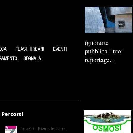
ignorarte
ECA
FLASH URBANI
EVENTI
pubblica i tuoi
reportage
RAMENTO
SEGNALA
fotografici
Percorsi
Luoghi - Biennale d'arte