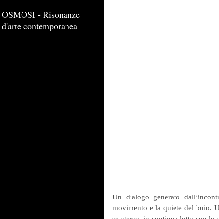
OSMOSI - Risonanze
d'arte contemporanea
Un dialogo generato dall’incont
movimento e la quiete del buio. Un
se stesso, in continua lotta con lo