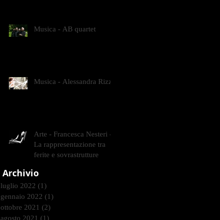
CONTEMPORANEI CHE
ANIMANO IL MUSEO D
Musica - AB quartet
Musica - Alessandra Rizzo
Arte - Francesca Nesteri -
La rappresentazione tra
ferite e sovrastrutture
Archivio
luglio 2022
(1)
1 post
gennaio 2022
(1)
1 post
ottobre 2021
(2)
2 post
agosto 2021
(1)
1 post