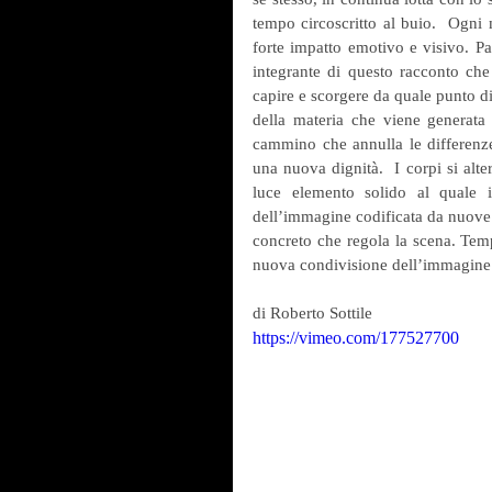
tempo circoscritto al buio.  Ogn
forte impatto emotivo e visivo. Pa
integrante di questo racconto che
capire e scorgere da quale punto di
della materia che viene generata 
cammino che annulla le differenze
una nuova dignità.  I corpi si alt
luce elemento solido al quale i
dell’immagine codificata da nuove 
concreto che regola la scena. Temp
nuova condivisione dell’immagine
di Roberto Sottile
https://vimeo.com/177527700