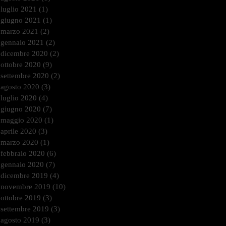
luglio 2021
(1)
1 post
giugno 2021
(1)
1 post
marzo 2021
(2)
2 post
gennaio 2021
(2)
2 post
dicembre 2020
(2)
2 post
ottobre 2020
(9)
9 post
settembre 2020
(2)
2 post
agosto 2020
(3)
3 post
luglio 2020
(4)
4 post
giugno 2020
(7)
7 post
maggio 2020
(1)
1 post
aprile 2020
(3)
3 post
marzo 2020
(1)
1 post
febbraio 2020
(6)
6 post
gennaio 2020
(7)
7 post
dicembre 2019
(4)
4 post
novembre 2019
(10)
10 post
ottobre 2019
(3)
3 post
settembre 2019
(3)
3 post
agosto 2019
(3)
3 post