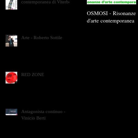
contemporanea di Viterbo
OSMOSI - Risonanze
d'arte contemporanea
Arte - Roberto Sottile
RED ZONE
Antagonista continuo -
Vinicio Berti