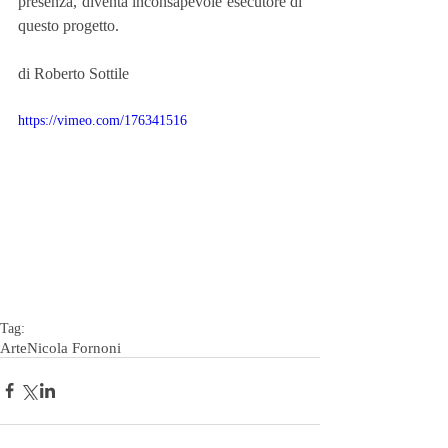
presenza, diventa inconsapevole esecutore di 
questo progetto.
di Roberto Sottile
https://vimeo.com/176341516
Tag:
Arte
Nicola Fornoni