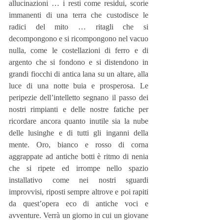
allucinazioni … i resti come residui, scorie 
immanenti di una terra che custodisce le 
radici del mito … ritagli che si 
decompongono e si ricompongono nel vacuo 
nulla, come le costellazioni di ferro e di 
argento che si fondono e si distendono in 
grandi fiocchi di antica lana su un altare, alla 
luce di una notte buia e prosperosa. Le 
peripezie dell’intelletto segnano il passo dei 
nostri rimpianti e delle nostre fatiche per 
ricordare ancora quanto inutile sia la nube 
delle lusinghe e di tutti gli inganni della 
mente. Oro, bianco e rosso di corna 
aggrappate ad antiche botti è ritmo di nenia 
che si ripete ed irrompe nello spazio 
installativo come nei nostri sguardi 
improvvisi, riposti sempre altrove e poi rapiti 
da quest’opera eco di antiche voci e 
avventure. Verrà un giorno in cui un giovane 