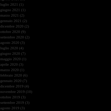
luglio 2021
(1)
1 post
giugno 2021
(1)
1 post
marzo 2021
(2)
2 post
gennaio 2021
(2)
2 post
dicembre 2020
(2)
2 post
ottobre 2020
(9)
9 post
settembre 2020
(2)
2 post
agosto 2020
(3)
3 post
luglio 2020
(4)
4 post
giugno 2020
(7)
7 post
maggio 2020
(1)
1 post
aprile 2020
(3)
3 post
marzo 2020
(1)
1 post
febbraio 2020
(6)
6 post
gennaio 2020
(7)
7 post
dicembre 2019
(4)
4 post
novembre 2019
(10)
10 post
ottobre 2019
(3)
3 post
settembre 2019
(3)
3 post
agosto 2019
(3)
3 post