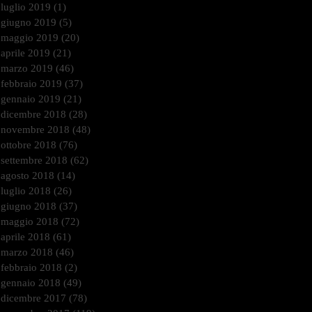
luglio 2019
(1)
1 post
giugno 2019
(5)
5 post
maggio 2019
(20)
20 post
aprile 2019
(21)
21 post
marzo 2019
(46)
46 post
febbraio 2019
(37)
37 post
gennaio 2019
(21)
21 post
dicembre 2018
(28)
28 post
novembre 2018
(48)
48 post
ottobre 2018
(76)
76 post
settembre 2018
(62)
62 post
agosto 2018
(14)
14 post
luglio 2018
(26)
26 post
giugno 2018
(37)
37 post
maggio 2018
(72)
72 post
aprile 2018
(61)
61 post
marzo 2018
(46)
46 post
febbraio 2018
(2)
2 post
gennaio 2018
(49)
49 post
dicembre 2017
(78)
78 post