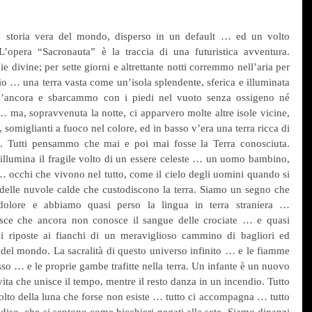
a storia vera del mondo, disperso in un default … ed un volto 
 L’opera “Sacronauta” è la traccia di una futuristica avventura. 
e divine; per sette giorni e altrettante notti corremmo nell’aria per 
o … una terra vasta come un’isola splendente, sferica e illuminata 
’ancora e sbarcammo con i piedi nel vuoto senza ossigeno né 
 ma, sopravvenuta la notte, ci apparvero molte altre isole vicine, 
, somiglianti a fuoco nel colore, ed in basso v’era una terra ricca di 
ti. Tutti pensammo che mai e poi mai fosse la Terra conosciuta. 
 illumina il fragile volto di un essere celeste … un uomo bambino, 
cchi che vivono nel tutto, come il cielo degli uomini quando si 
 delle nuvole calde che custodiscono la terra. Siamo un segno che 
dolore e abbiamo quasi perso la lingua in terra straniera … 
sce che ancora non conosce il sangue delle crociate … e quasi 
 riposte ai fianchi di un meraviglioso cammino di bagliori ed 
 del mondo. La sacralità di questo universo infinito … e le fiamme 
sso … e le proprie gambe trafitte nella terra. Un infante è un nuovo 
ta che unisce il tempo, mentre il resto danza in un incendio. Tutto 
volto della luna che forse non esiste … tutto ci accompagna … tutto 
adiso, che si sentono come bicchieri negati alla sete. Siamo dinanzi 