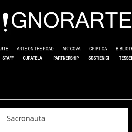
ARTE
ARTE ON THE ROAD
ARTCOVA
CRIPTICA
BIBLIOT
STAFF
CURATELA
PARTNERSHIP
SOSTIENICI
TESSE
i - Sacronauta