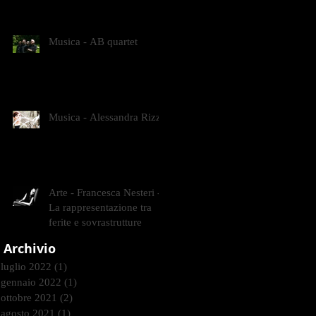
CONTEMPORANEI CHE
ANIMANO IL MUSEO D
Musica - AB quartet
Musica - Alessandra Rizzo
Arte - Francesca Nesteri -
La rappresentazione tra
ferite e sovrastrutture
Archivio
luglio 2022
(1)
1 post
gennaio 2022
(1)
1 post
ottobre 2021
(2)
2 post
agosto 2021
(1)
1 post