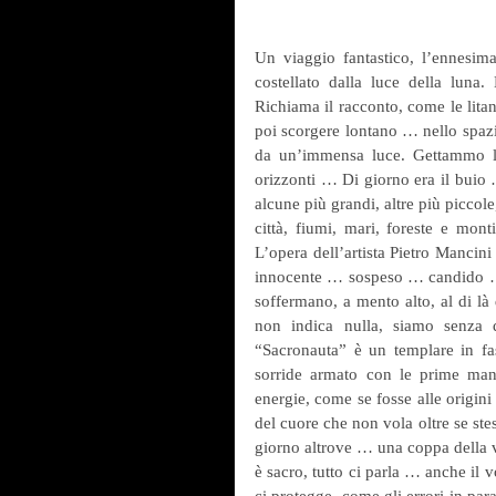
Un viaggio fantastico, l’ennesim
costellato dalla luce della luna.
Richiama il racconto, come le litani
poi scorgere lontano … nello spazi
da un’immensa luce. Gettammo l
orizzonti … Di giorno era il buio …
alcune più grandi, altre più piccole
città, fiumi, mari, foreste e mon
L’opera dell’artista Pietro Mancini
innocente … sospeso … candido … o
soffermano, a mento alto, al di là
non indica nulla, siamo senza 
“Sacronauta” è un templare in fa
sorride armato con le prime mani
energie, come se fosse alle origini
del cuore che non vola oltre se ste
giorno altrove … una coppa della vi
è sacro, tutto ci parla … anche il 
ci protegge, come gli errori in par