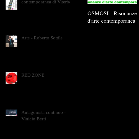
contemporanea di Viterbo
OSMOSI - Risonanze
d'arte contemporanea
Arte - Roberto Sottile
RED ZONE
Antagonista continuo -
Vinicio Berti