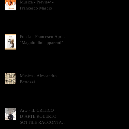
Musica - Preview -
Francesco Mascio
Poesia - Francesco Aprile -
"Magnitudini apparenti"
Musica - Alessandro
Bertozzi
Arte - IL CRITICO
D’ARTE ROBERTO
SOTTILE RACCONTA
GLI INTRECCI