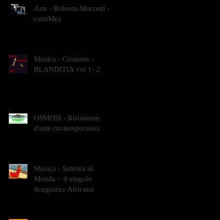
Arte - Roberta Morzetti -
cutisMea
Musica - Costume -
BLANDITIA vol 1- 2
OSMOSI - Risonanze
d'arte contemporanea
Musica - Sabrina di
Monda – il singolo
Scugnizza Africana