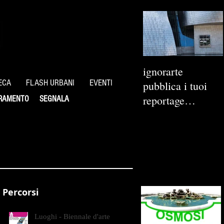
ignorarte
ECA
FLASH URBANI
EVENTI
pubblica i tuoi
reportage
RAMENTO
SEGNALA
fotografici
Percorsi
Luoghi - Biennale d'arte