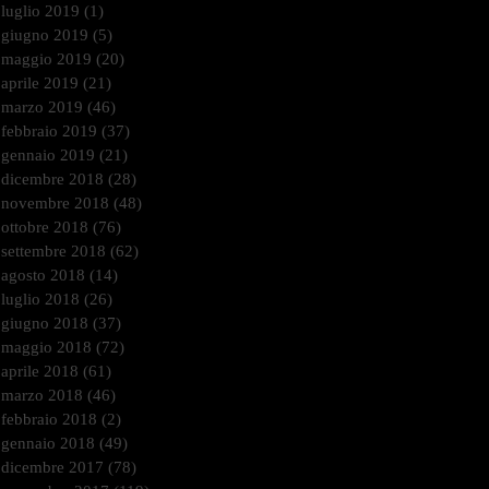
luglio 2019
(1)
1 post
giugno 2019
(5)
5 post
maggio 2019
(20)
20 post
aprile 2019
(21)
21 post
marzo 2019
(46)
46 post
febbraio 2019
(37)
37 post
gennaio 2019
(21)
21 post
dicembre 2018
(28)
28 post
novembre 2018
(48)
48 post
ottobre 2018
(76)
76 post
settembre 2018
(62)
62 post
agosto 2018
(14)
14 post
luglio 2018
(26)
26 post
giugno 2018
(37)
37 post
maggio 2018
(72)
72 post
aprile 2018
(61)
61 post
marzo 2018
(46)
46 post
febbraio 2018
(2)
2 post
gennaio 2018
(49)
49 post
dicembre 2017
(78)
78 post