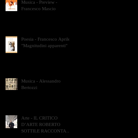
Musica - Preview -
Francesco Mascio
Poesia - Francesco Aprile -
"Magnitudini apparenti"
Musica - Alessandro
Bertozzi
Arte - IL CRITICO
D’ARTE ROBERTO
SOTTILE RACCONTA
GLI INTRECCI