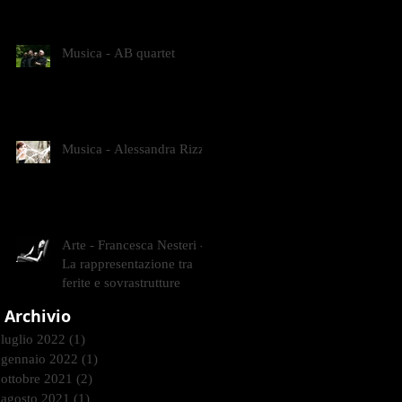
CONTEMPORANEI CHE
ANIMANO IL MUSEO D
Musica - AB quartet
Musica - Alessandra Rizzo
Arte - Francesca Nesteri -
La rappresentazione tra
ferite e sovrastrutture
Archivio
luglio 2022
(1)
1 post
gennaio 2022
(1)
1 post
ottobre 2021
(2)
2 post
agosto 2021
(1)
1 post