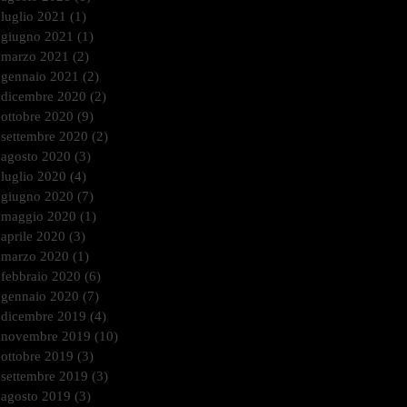
luglio 2021
(1)
1 post
giugno 2021
(1)
1 post
marzo 2021
(2)
2 post
gennaio 2021
(2)
2 post
dicembre 2020
(2)
2 post
ottobre 2020
(9)
9 post
settembre 2020
(2)
2 post
agosto 2020
(3)
3 post
luglio 2020
(4)
4 post
giugno 2020
(7)
7 post
maggio 2020
(1)
1 post
aprile 2020
(3)
3 post
marzo 2020
(1)
1 post
febbraio 2020
(6)
6 post
gennaio 2020
(7)
7 post
dicembre 2019
(4)
4 post
novembre 2019
(10)
10 post
ottobre 2019
(3)
3 post
settembre 2019
(3)
3 post
agosto 2019
(3)
3 post