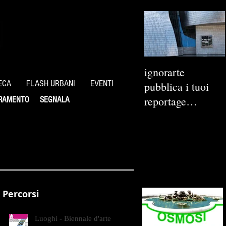
ignorarte
ECA
FLASH URBANI
EVENTI
pubblica i tuoi
reportage
RAMENTO
SEGNALA
fotografici
Percorsi
Luoghi - Biennale d'arte