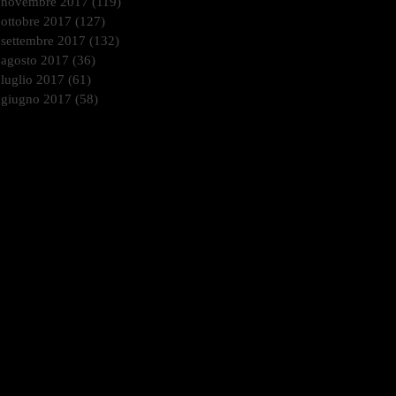
novembre 2017
(119)
119 post
ottobre 2017
(127)
127 post
settembre 2017
(132)
132 post
agosto 2017
(36)
36 post
luglio 2017
(61)
61 post
giugno 2017
(58)
58 post