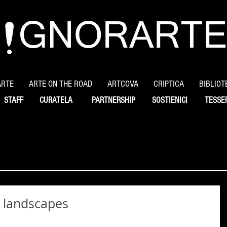
ARTE
ARTE ON THE ROAD
ARTCOVA
CRIPTICA
BIBLIOT
STAFF
CURATELA
PARTNERSHIP
SOSTIENICI
TESSE
an landscapes