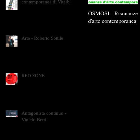
contemporanea di Viterbo
OSMOSI - Risonanze
d'arte contemporanea
Arte - Roberto Sottile
RED ZONE
Antagonista continuo -
Vinicio Berti