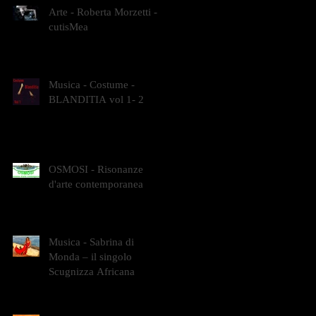
Arte - Roberta Morzetti -
cutisMea
Musica - Costume -
BLANDITIA vol 1- 2
OSMOSI - Risonanze
d'arte contemporanea
Musica - Sabrina di
Monda – il singolo
Scugnizza Africana