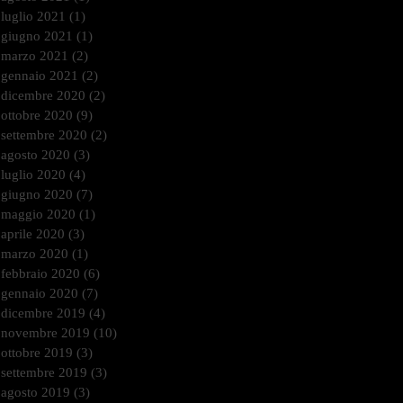
luglio 2021
(1)
1 post
giugno 2021
(1)
1 post
marzo 2021
(2)
2 post
gennaio 2021
(2)
2 post
dicembre 2020
(2)
2 post
ottobre 2020
(9)
9 post
settembre 2020
(2)
2 post
agosto 2020
(3)
3 post
luglio 2020
(4)
4 post
giugno 2020
(7)
7 post
maggio 2020
(1)
1 post
aprile 2020
(3)
3 post
marzo 2020
(1)
1 post
febbraio 2020
(6)
6 post
gennaio 2020
(7)
7 post
dicembre 2019
(4)
4 post
novembre 2019
(10)
10 post
ottobre 2019
(3)
3 post
settembre 2019
(3)
3 post
agosto 2019
(3)
3 post