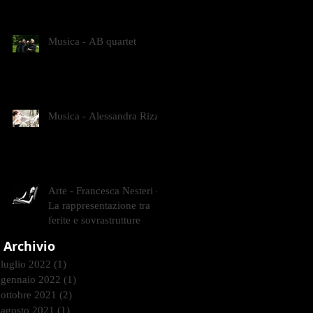
CONTEMPORANEI CHE
ANIMANO IL MUSEO D
Musica - AB quartet
Musica - Alessandra Rizzo
Arte - Francesca Nesteri -
La rappresentazione tra
ferite e sovrastrutture
Archivio
luglio 2022
(1)
1 post
gennaio 2022
(1)
1 post
ottobre 2021
(2)
2 post
agosto 2021
(1)
1 post