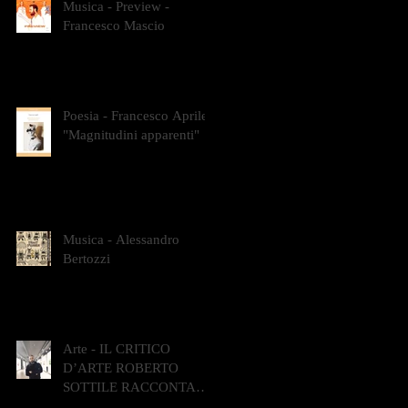
Musica - Preview -
Francesco Mascio
Poesia - Francesco Aprile -
"Magnitudini apparenti"
Musica - Alessandro
Bertozzi
Arte - IL CRITICO
D’ARTE ROBERTO
SOTTILE RACCONTA
GLI INTRECCI