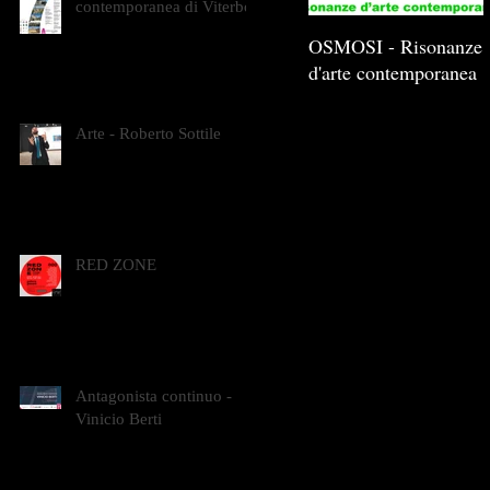
contemporanea di Viterbo
OSMOSI - Risonanze
d'arte contemporanea
Arte - Roberto Sottile
RED ZONE
Antagonista continuo -
Vinicio Berti