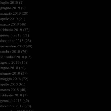
luglio 2019
(1)
1 post
giugno 2019
(5)
5 post
maggio 2019
(20)
20 post
aprile 2019
(21)
21 post
marzo 2019
(46)
46 post
febbraio 2019
(37)
37 post
gennaio 2019
(21)
21 post
dicembre 2018
(28)
28 post
novembre 2018
(48)
48 post
ottobre 2018
(76)
76 post
settembre 2018
(62)
62 post
agosto 2018
(14)
14 post
luglio 2018
(26)
26 post
giugno 2018
(37)
37 post
maggio 2018
(72)
72 post
aprile 2018
(61)
61 post
marzo 2018
(46)
46 post
febbraio 2018
(2)
2 post
gennaio 2018
(49)
49 post
dicembre 2017
(78)
78 post