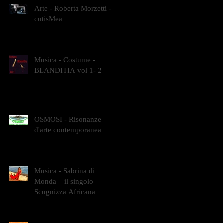
Arte - Roberta Morzetti -
cutisMea
Musica - Costume -
BLANDITIA vol 1- 2
OSMOSI - Risonanze
d'arte contemporanea
Musica - Sabrina di
Monda – il singolo
Scugnizza Africana