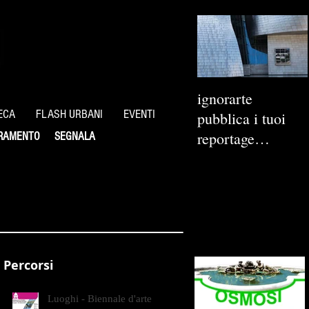
ignorarte
ECA
FLASH URBANI
EVENTI
pubblica i tuoi
reportage
RAMENTO
SEGNALA
fotografici
Percorsi
Luoghi - Biennale d'arte