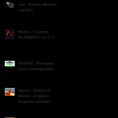
Arte - Roberta Morzetti -
cutisMea
Musica - Costume -
BLANDITIA vol 1- 2
OSMOSI - Risonanze
d'arte contemporanea
Musica - Sabrina di
Monda – il singolo
Scugnizza Africana