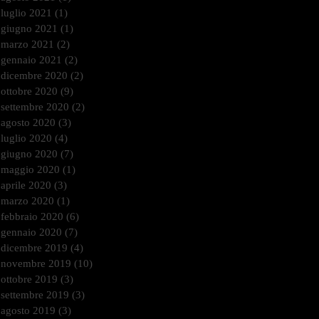
luglio 2021
(1)
1 post
giugno 2021
(1)
1 post
marzo 2021
(2)
2 post
gennaio 2021
(2)
2 post
dicembre 2020
(2)
2 post
ottobre 2020
(9)
9 post
settembre 2020
(2)
2 post
agosto 2020
(3)
3 post
luglio 2020
(4)
4 post
giugno 2020
(7)
7 post
maggio 2020
(1)
1 post
aprile 2020
(3)
3 post
marzo 2020
(1)
1 post
febbraio 2020
(6)
6 post
gennaio 2020
(7)
7 post
dicembre 2019
(4)
4 post
novembre 2019
(10)
10 post
ottobre 2019
(3)
3 post
settembre 2019
(3)
3 post
agosto 2019
(3)
3 post