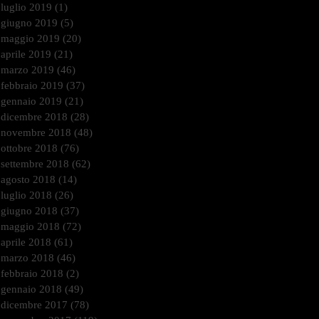
luglio 2019
(1)
1 post
giugno 2019
(5)
5 post
maggio 2019
(20)
20 post
aprile 2019
(21)
21 post
marzo 2019
(46)
46 post
febbraio 2019
(37)
37 post
gennaio 2019
(21)
21 post
dicembre 2018
(28)
28 post
novembre 2018
(48)
48 post
ottobre 2018
(76)
76 post
settembre 2018
(62)
62 post
agosto 2018
(14)
14 post
luglio 2018
(26)
26 post
giugno 2018
(37)
37 post
maggio 2018
(72)
72 post
aprile 2018
(61)
61 post
marzo 2018
(46)
46 post
febbraio 2018
(2)
2 post
gennaio 2018
(49)
49 post
dicembre 2017
(78)
78 post