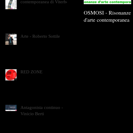
contemporanea di Viterbo
OSMOSI - Risonanze
d'arte contemporanea
Arte - Roberto Sottile
RED ZONE
Antagonista continuo -
Vinicio Berti