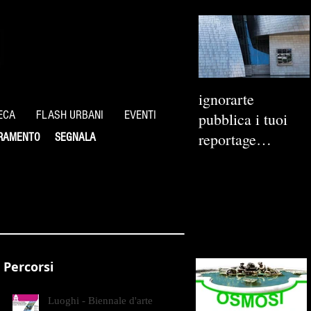
ignorarte
ECA
FLASH URBANI
EVENTI
pubblica i tuoi
reportage
RAMENTO
SEGNALA
fotografici
Percorsi
Luoghi - Biennale d'arte