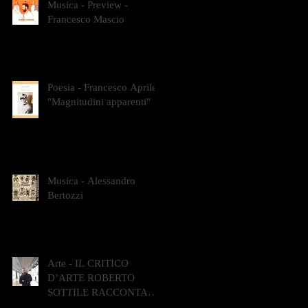
Musica - Preview -
Francesco Mascio
Poesia - Francesco Aprile -
"Magnitudini apparenti"
Musica - Alessandro
Bertozzi
Arte - IL CRITICO
D’ARTE ROBERTO
SOTTILE RACCONTA
GLI INTRECCI