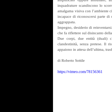
amplificato oppure annullato; all
inquadrature scandiscono lo scorr
amalgama visiva con l’ambiente cir
incapace di riconoscersi parte di 
aggrappata.
Impegno, desiderio di reinventarsi. 
che fa riflettere sul disincanto dell
Due corpi, due entità (duali) c
clandestinità, senza pretese. Il 
appaiono in attesa dell’ultima, tra
di Roberto Sottile
https://vimeo.com/78156361