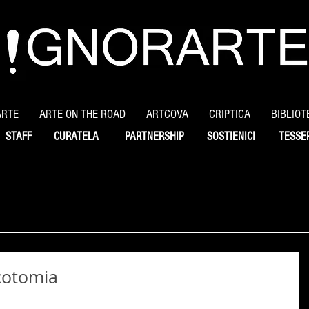
ARTE
ARTE ON THE ROAD
ARTCOVA
CRIPTICA
BIBLIOT
STAFF
CURATELA
PARTNERSHIP
SOSTIENICI
TESSE
icotomia