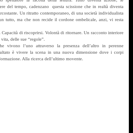
o spettatore la facoltà della lettura. Tutto diventa azione, le 
ere del tempo, cadenzano  questa scissione che in realtà diventa 
costante. Un ritratto contemporaneo, di una società individualista 
un tutto, ma che non recide il cordone ombelicale, anzi, vi resta 
Capacità di riscoprirsi. Volontà di ritornare. Un racconto interiore 
a vita, delle sue “regole”.
he vivono l’uno attraverso la presenza dell’altro in perenne 
risultato è vivere la scena in una nuova dimensione dove i corpi 
sformazione. Alla ricerca dell’ultimo movente.