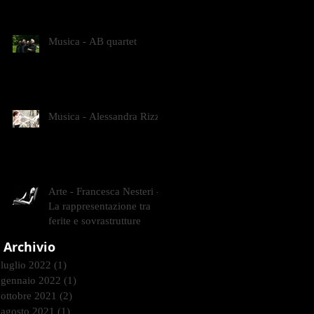
CONTEMPORANEI CHE
ANIMANO IL MUSEO D
Musica - AB quartet
Musica - Alessandra Rizzo
Arte - Francesca Nesteri -
La rappresentazione tra
ferite e sovrastrutture
Archivio
luglio 2022
(1)
1 post
gennaio 2022
(1)
1 post
ottobre 2021
(2)
2 post
agosto 2021
(1)
1 post