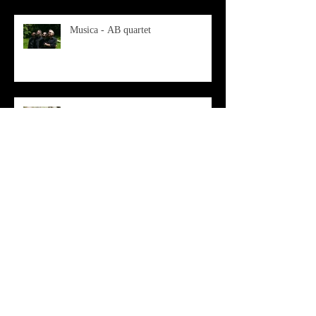
Musica - AB quartet
Musica - Alessandra Rizzo
Arte - Francesca Nesteri - La
rappresentazione tra ferite e
sovrastrutture
Archivio
luglio 2022
(1)
1 post
gennaio 2022
(1)
1 post