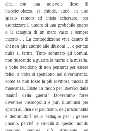
che, con una notevole dose di 
insocievolezza, si chiude, aimè, in uno 
spazio remoto ed inizia scherzare, per 
esorcizzare il timore di una probabile guerra 
o la sciagura di un mare vasto e sempre 
incerto … La contraddizione vive dentro di 
chi non gira attorno alle illusioni … e per cui 
nulla si ferma. Tutto sommato gli uomini, 
non riuscendo a guarire la morte e la miseria, 
a volte decidono di non pensarci per essere 
felici, a volte si spendono nel divertimento, 
come se non fosse la più rovinosa traccia di 
mancanza. Esiste un modo per liberarci dalla 
fatalità della guerra? Dovremmo forse 
diventare cosmopoliti e puri illuministi per 
aprirci all'idea del pacifismo, dell'irrazionalità 
e dell’inutilità della battaglia per il genere 
umano, perché le atrocità di questo mondo 
rendono sempre più stringente ed 