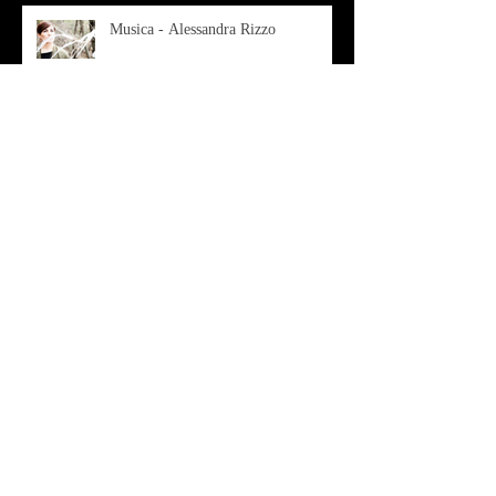
Musica - Alessandra Rizzo
Arte - Francesca Nesteri - La
rappresentazione tra ferite e
sovrastrutture
Archivio
luglio 2022
(1)
1 post
gennaio 2022
(1)
1 post
ottobre 2021
(2)
2 post
agosto 2021
(1)
1 post
luglio 2021
(1)
1 post
giugno 2021
(1)
1 post
marzo 2021
(2)
2 post
gennaio 2021
(2)
2 post