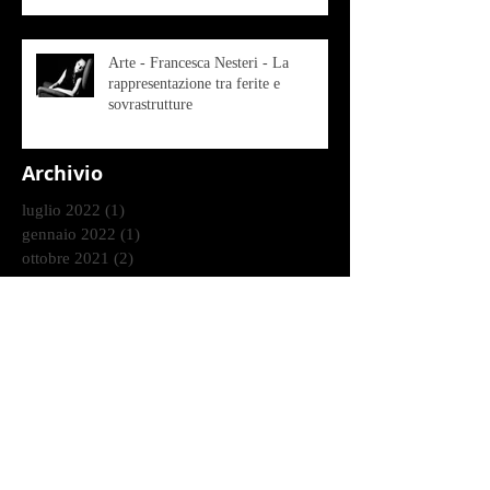
Arte - Francesca Nesteri - La
rappresentazione tra ferite e
sovrastrutture
Archivio
luglio 2022
(1)
1 post
gennaio 2022
(1)
1 post
ottobre 2021
(2)
2 post
agosto 2021
(1)
1 post
luglio 2021
(1)
1 post
giugno 2021
(1)
1 post
marzo 2021
(2)
2 post
gennaio 2021
(2)
2 post
dicembre 2020
(2)
2 post
ottobre 2020
(9)
9 post
settembre 2020
(2)
2 post
agosto 2020
(3)
3 post