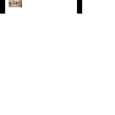
Arte - IL CRITICO D’ARTE
ROBERTO SOTTILE RACCONTA
GLI INTRECCI
CONTEMPORANEI CHE
ANIMANO IL MUSEO D
Musica - AB quartet
Musica - Alessandra Rizzo