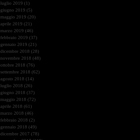
luglio 2019
(1)
1 post
giugno 2019
(5)
5 post
maggio 2019
(20)
20 post
aprile 2019
(21)
21 post
marzo 2019
(46)
46 post
febbraio 2019
(37)
37 post
gennaio 2019
(21)
21 post
dicembre 2018
(28)
28 post
novembre 2018
(48)
48 post
ottobre 2018
(76)
76 post
settembre 2018
(62)
62 post
agosto 2018
(14)
14 post
luglio 2018
(26)
26 post
giugno 2018
(37)
37 post
maggio 2018
(72)
72 post
aprile 2018
(61)
61 post
marzo 2018
(46)
46 post
febbraio 2018
(2)
2 post
gennaio 2018
(49)
49 post
dicembre 2017
(78)
78 post