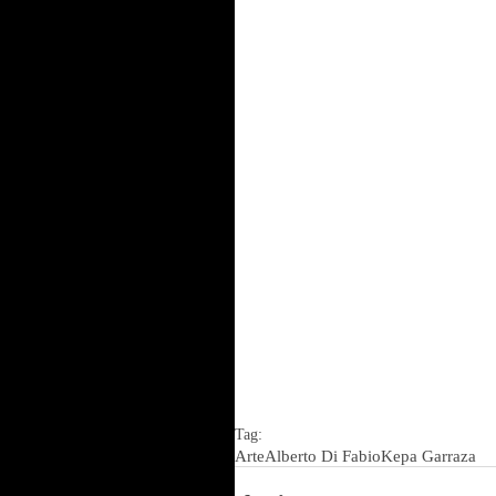
Tag:
Arte
Alberto Di Fabio
Kepa Garraza