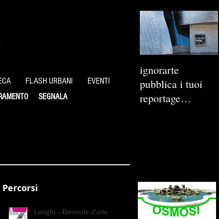
ignorarte
ECA
FLASH URBANI
EVENTI
pubblica i tuoi
reportage
RAMENTO
SEGNALA
fotografici
Percorsi
Luoghi - Biennale d'arte