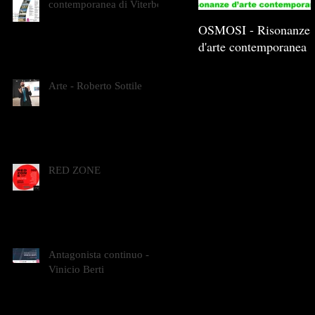
contemporanea di Viterbo
OSMOSI - Risonanze
d'arte contemporanea
Arte - Roberto Sottile
RED ZONE
Antagonista continuo -
Vinicio Berti