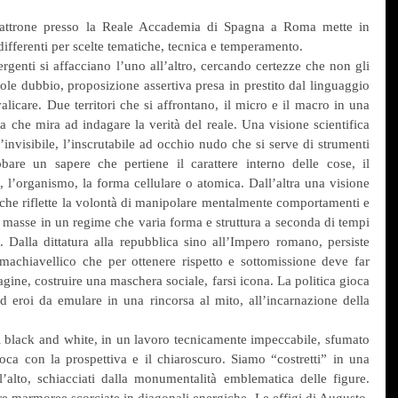
attrone presso la Reale Accademia di Spagna a Roma mette in 
ifferenti per scelte tematiche, tecnica e temperamento.
enti si affacciano l’uno all’altro, cercando certezze che non gli 
le dubbio, proposizione assertiva presa in prestito dal linguaggio 
licare. Due territori che si affrontano, il micro e il macro in una 
a che mira ad indagare la verità del reale. Una visione scientifica 
’invisibile, l’inscrutabile ad occhio nudo che si serve di strumenti 
bare un sapere che pertiene il carattere interno delle cose, il 
 l’organismo, la forma cellulare o atomica. Dall’altra una visione 
 che riflette la volontà di manipolare mentalmente comportamenti e 
le masse in un regime che varia forma e struttura a seconda di tempi 
. Dalla dittatura alla repubblica sino all’Impero romano, persiste 
machiavellico che per ottenere rispetto e sottomissione deve far 
magine, costruire una maschera sociale, farsi icona. La politica gioca 
ed eroi da emulare in una rincorsa al mito, all’incarnazione della 
i black and white, in un lavoro tecnicamente impeccabile, sfumato 
ioca con la prospettiva e il chiaroscuro. Siamo “costretti” in una 
’alto, schiacciati dalla monumentalità emblematica delle figure. 
ure marmoree scorciate in diagonali energiche. Le effigi di Augusto, 