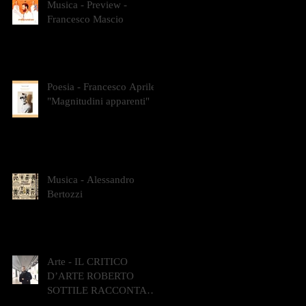
Musica - Preview -
Francesco Mascio
Poesia - Francesco Aprile -
"Magnitudini apparenti"
Musica - Alessandro
Bertozzi
Arte - IL CRITICO
D’ARTE ROBERTO
SOTTILE RACCONTA
GLI INTRECCI