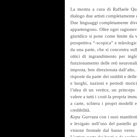
La mostra a cura di Raffaele Qu
dialogo due artisti completamente d
Due linguaggi completamente diverg
appartengono. Oltre ogni ragionevo
giuridico si pone come limite da va
prospettiva “-scopica” e teleologic
da una parte, che si concentra sull
ottici di ingrandimento per inglo
funzionamento delle reti neuronali,
imposta, ben direzionata dall’alto,
risposte da parte dei sudditi e del
e luoghi, nazioni e periodi storici
l’idea di un vertice, un princeps 
valere a tutti i costi la propria im
a carte, schiera i propri modelli 
credibilità.
Kepa Garraza
 con i suoi manifest
e levigato nell’uso del pastello g
visione frontale dal basso verso l
L’artista parte dai busti o da scult