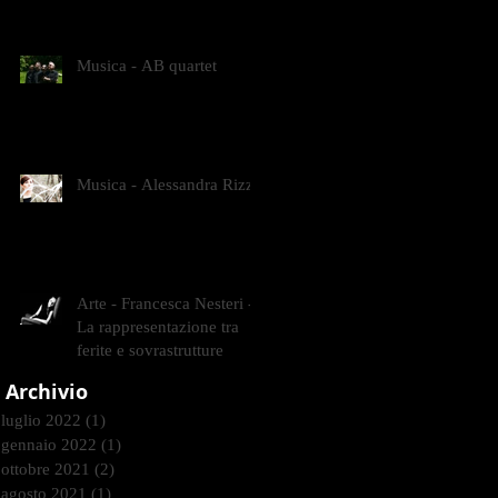
CONTEMPORANEI CHE
ANIMANO IL MUSEO D
Musica - AB quartet
Musica - Alessandra Rizzo
Arte - Francesca Nesteri -
La rappresentazione tra
ferite e sovrastrutture
Archivio
luglio 2022
(1)
1 post
gennaio 2022
(1)
1 post
ottobre 2021
(2)
2 post
agosto 2021
(1)
1 post