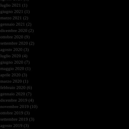
luglio 2021
(1)
1 post
giugno 2021
(1)
1 post
marzo 2021
(2)
2 post
gennaio 2021
(2)
2 post
dicembre 2020
(2)
2 post
ottobre 2020
(9)
9 post
settembre 2020
(2)
2 post
agosto 2020
(3)
3 post
luglio 2020
(4)
4 post
giugno 2020
(7)
7 post
maggio 2020
(1)
1 post
aprile 2020
(3)
3 post
marzo 2020
(1)
1 post
febbraio 2020
(6)
6 post
gennaio 2020
(7)
7 post
dicembre 2019
(4)
4 post
novembre 2019
(10)
10 post
ottobre 2019
(3)
3 post
settembre 2019
(3)
3 post
agosto 2019
(3)
3 post