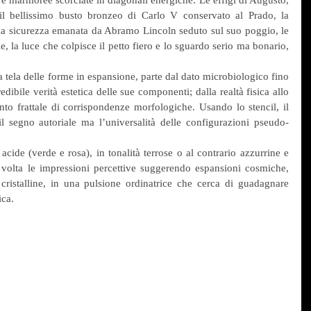
il bellissimo busto bronzeo di Carlo V conservato al Prado, la 
 la sicurezza emanata da Abramo Lincoln seduto sul suo poggio, le 
, la luce che colpisce il petto fiero e lo sguardo serio ma bonario, 
a tela delle forme in espansione, parte dal dato microbiologico fino 
edibile verità estetica delle sue componenti; dalla realtà fisica allo 
nto frattale di corrispondenze morfologiche. Usando lo stencil, il 
l segno autoriale ma l’universalità delle configurazioni pseudo-
e acide (verde e rosa), in tonalità terrose o al contrario azzurrine e 
 volta le impressioni percettive suggerendo espansioni cosmiche, 
e cristalline, in una pulsione ordinatrice che cerca di guadagnare 
ica.