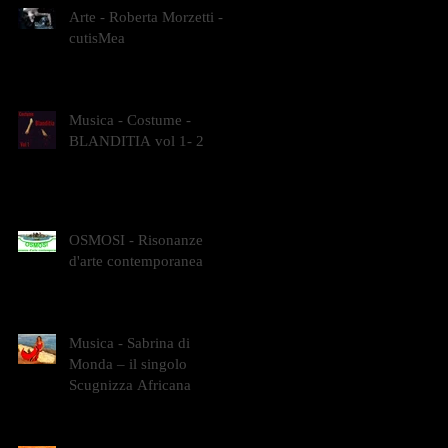
Arte - Roberta Morzetti -
cutisMea
Musica - Costume -
BLANDITIA vol 1- 2
OSMOSI - Risonanze
d'arte contemporanea
Musica - Sabrina di
Monda – il singolo
Scugnizza Africana