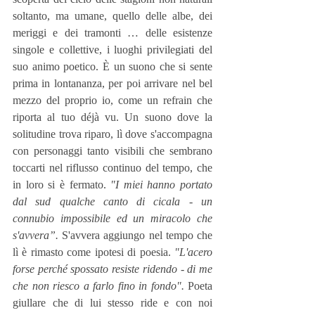
soltanto, ma umane, quello delle albe, dei 
meriggi e dei tramonti … delle esistenze 
singole e collettive, i luoghi privilegiati del 
suo animo poetico. È un suono che si sente 
prima in lontananza, per poi arrivare nel bel 
mezzo del proprio io, come un refrain che 
riporta al tuo déjà vu. Un suono dove la 
solitudine trova riparo, lì dove s'accompagna 
con personaggi tanto visibili che sembrano 
toccarti nel riflusso continuo del tempo, che 
in loro si è fermato. 
"I miei hanno portato 
dal sud qualche canto di cicala - un 
connubio impossibile ed un miracolo che 
s'avvera”. 
S'avvera aggiungo nel tempo che 
lì è rimasto come ipotesi di poesia. 
"L'acero 
forse perché spossato resiste ridendo - di me 
che non riesco a farlo fino in fondo". 
Poeta 
giullare che di lui stesso ride e con noi 