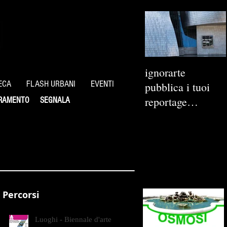
ignorarte
ECA
FLASH URBANI
EVENTI
pubblica i tuoi
reportage
RAMENTO
SEGNALA
fotografici
Percorsi
Luoghi - Biennale d'arte