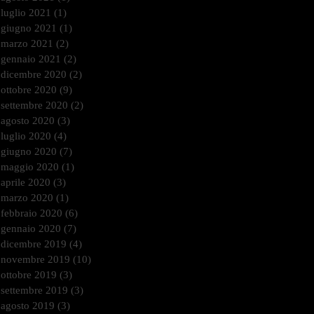
luglio 2021
(1)
1 post
giugno 2021
(1)
1 post
marzo 2021
(2)
2 post
gennaio 2021
(2)
2 post
dicembre 2020
(2)
2 post
ottobre 2020
(9)
9 post
settembre 2020
(2)
2 post
agosto 2020
(3)
3 post
luglio 2020
(4)
4 post
giugno 2020
(7)
7 post
maggio 2020
(1)
1 post
aprile 2020
(3)
3 post
marzo 2020
(1)
1 post
febbraio 2020
(6)
6 post
gennaio 2020
(7)
7 post
dicembre 2019
(4)
4 post
novembre 2019
(10)
10 post
ottobre 2019
(3)
3 post
settembre 2019
(3)
3 post
agosto 2019
(3)
3 post