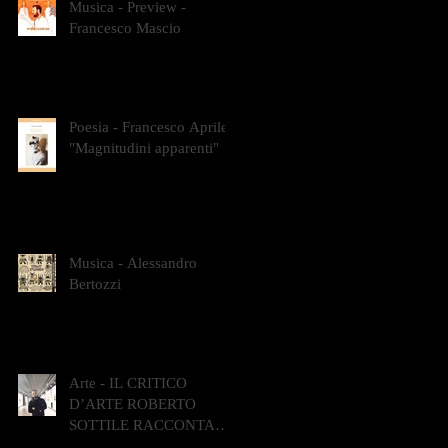
Musica - Preview -
Francesco Mascio
Poesia - Francesco Aprile -
"Magnitudini apparenti"
Musica - Alessandro
Bertozzi
Arte - IL CRITICO
D’ARTE ROBERTO
SOTTILE RACCONTA
GLI INTRECCI