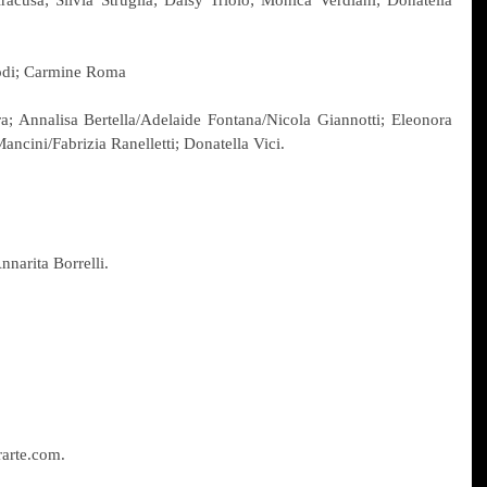
iracusa; Silvia Struglia; Daisy Triolo; Monica Verdiani; Donatella 
Godi; Carmine Roma
; Annalisa Bertella/Adelaide Fontana/Nicola Giannotti; Eleonora 
ncini/Fabrizia Ranelletti; Donatella Vici.
nnarita Borrelli.
arte.com. 