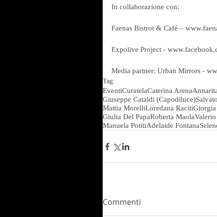
In collaborazione con: 
Faenas Bistrot & Café – www.faen
Expolive Project - www.facebook.
Media partner: Urban Mirrors - w
Tag:
Eventi
Curatela
Caterina Arena
Annarita
Giuseppe Cataldi (Capodiluce)
Salvat
Mattia Morelli
Loredana Raciti
Giorgia
Giulia Del Papa
Roberta Maola
Valeri
Manuela Potiti
Adelaide Fontana
Selen
Commenti