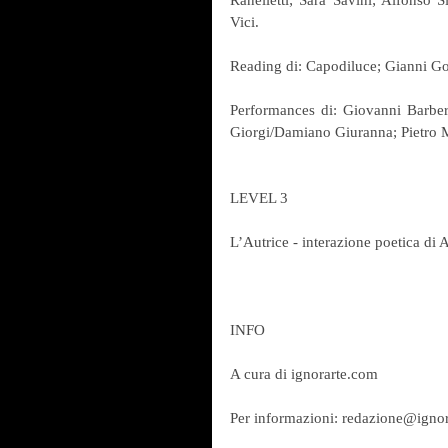
Ranelletti; Sara Savini; Alfonso S
Vici.
Reading di: Capodiluce; Gianni 
Performances di: Giovanni Barbera
Giorgi/Damiano Giuranna; Pietro Ma
LEVEL 3
L’Autrice - interazione poetica di A
INFO
A cura di ignorarte.com
Per informazioni: redazione@ignor