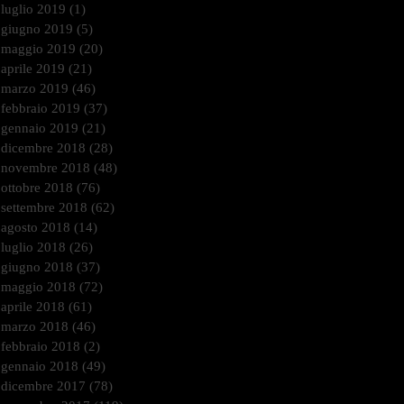
luglio 2019
(1)
1 post
giugno 2019
(5)
5 post
maggio 2019
(20)
20 post
aprile 2019
(21)
21 post
marzo 2019
(46)
46 post
febbraio 2019
(37)
37 post
gennaio 2019
(21)
21 post
dicembre 2018
(28)
28 post
novembre 2018
(48)
48 post
ottobre 2018
(76)
76 post
settembre 2018
(62)
62 post
agosto 2018
(14)
14 post
luglio 2018
(26)
26 post
giugno 2018
(37)
37 post
maggio 2018
(72)
72 post
aprile 2018
(61)
61 post
marzo 2018
(46)
46 post
febbraio 2018
(2)
2 post
gennaio 2018
(49)
49 post
dicembre 2017
(78)
78 post