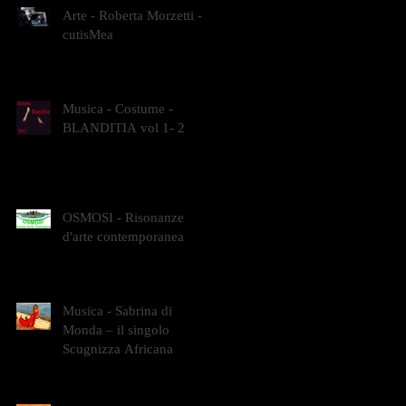
Arte - Roberta Morzetti -
cutisMea
Musica - Costume -
BLANDITIA vol 1- 2
OSMOSI - Risonanze
d'arte contemporanea
Musica - Sabrina di
Monda – il singolo
Scugnizza Africana