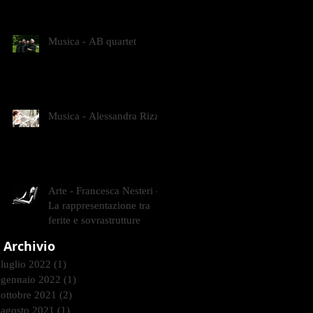
CONTEMPORANEI CHE
ANIMANO IL MUSEO D
Musica - AB quartet
Musica - Alessandra Rizzo
Arte - Francesca Nesteri -
La rappresentazione tra
ferite e sovrastrutture
Archivio
luglio 2022
(1)
1 post
gennaio 2022
(1)
1 post
ottobre 2021
(2)
2 post
agosto 2021
(1)
1 post