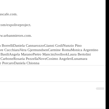
ascafe.com.
com/expoliveproject.
ww.urbanmirrors.com.
 Borrelli
Daniela Cannarozzo
Gianni Godi
Nunzio Pino
ore Cucchiara
Vera Gjermundsen
Carmine Roma
Monica Argentino
 Basili
Angela Marano
Pietro Mancini
Joollook
Laura Bertolini
o Carbone
Rosaria Pezzella
Nove
Cosimo Angeleri
Lunamara
e Porcaro
Daniela Chionna