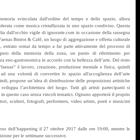
emoria svincolata dall'ordine del tempo e dello spazio, allora 
iderata come musica cristallizzata in uno spazio condiviso. Questa 
a dall'occhio vigile di ignorarte.com in occasione della rassegna 
aenas Bistrot & Café, un luogo di aggregazione e offerta culturale 
e, entrato ormai da tempo a far parte attivamente del processo di 
cupero della memoria della zona, un punto di riferimento per 
nza eno-gastronomica in accordo con la bellezza dell’arte. Del resto 
“faenas” è lavoro, creazione, produzione mentale e fisica, quindi 
ad una volontà di convertire lo spazio all'accoglienza dell’arte 
di, propone un’idea di distribuzione delle proposizioni artistiche 
 sviluppa l’architettura del luogo. Tutti gli artisti partecipanti si 
 in questo caso senza vincoli tematici. Ognuno apporterà il proprio 
ori, scultori, fotografi, performers, video artists, poeti e musicisti 
rso dell’happening il 27 ottobre 2017 dalle ore 19:00, mentre le 
sizione per le settimane successive.