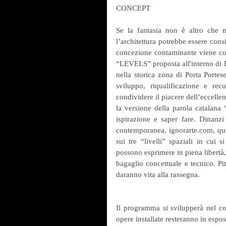
CONCEPT
Se la fantasia non è altro che m
l’architettura potrebbe essere cons
concezione contaminante viene colt
“LEVELS” proposta all'interno di F
nella storica zona di Porta Portes
sviluppo, riqualificazione e re
condividere il piacere dell’eccelle
la versione della parola catalana 
ispirazione e saper fare. Dinanzi 
contemporanea, ignorarte.com, quin
sui tre “livelli” spaziali in cui si
possono esprimere in piena libertà,
bagaglio concettuale e tecnico. Pitt
daranno vita alla rassegna.
Il programma si svilupperà nel co
opere installate resteranno in espo