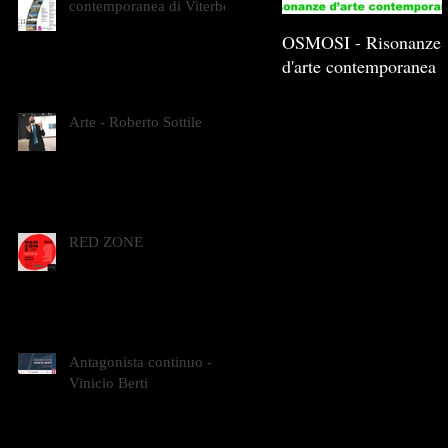
contemporanea di Viterbo
OSMOSI - Risonanze
d'arte contemporanea
Arte - Roberto Sottile
RED ZONE
Antagonista continuo -
Vinicio Berti