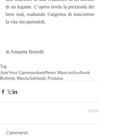
di un legame. L’opera rivela la preziosità dei 
beni noti, esaltando l’urgenza di trascorrere 
la vita riscoprendoli.
di Annarita Borrelli
Tag:
Arte
Vera Gjermundsen
Pietro Mancini
Joollook
Roberta Maola
Adelaide Fontana
Commenti