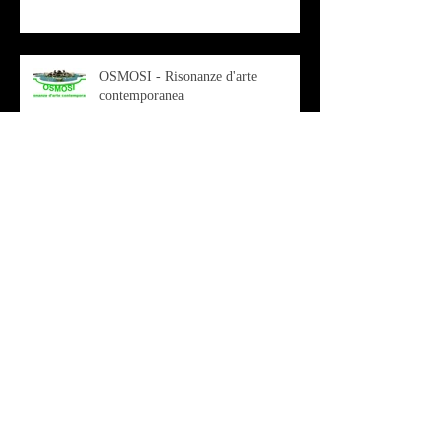
OSMOSI - Risonanze d'arte
contemporanea
Musica - Sabrina di Monda – il
singolo Scugnizza Africana
Musica - Preview - Francesco Mascio
Poesia - Francesco Aprile -