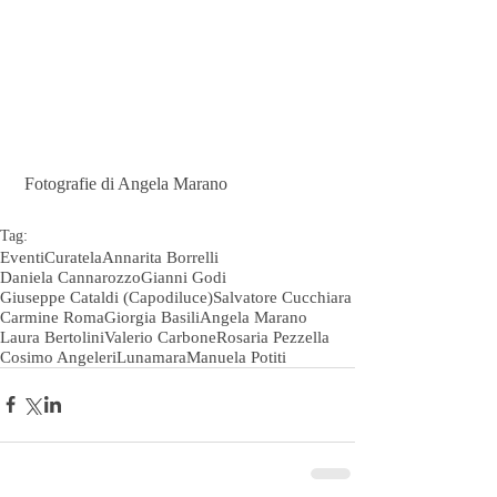
 Fotografie di Angela Marano
Tag:
Eventi
Curatela
Annarita Borrelli
Daniela Cannarozzo
Gianni Godi
Giuseppe Cataldi (Capodiluce)
Salvatore Cucchiara
Carmine Roma
Giorgia Basili
Angela Marano
Laura Bertolini
Valerio Carbone
Rosaria Pezzella
Cosimo Angeleri
Lunamara
Manuela Potiti