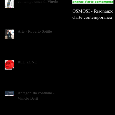
contemporanea di Viterbo
OSMOSI - Risonanze
d'arte contemporanea
Arte - Roberto Sottile
RED ZONE
Antagonista continuo -
Vinicio Berti