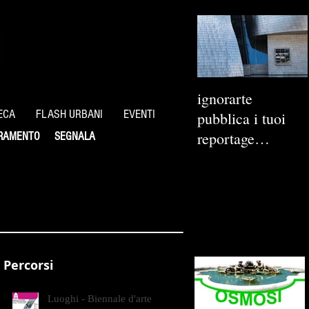
ignorarte
ECA
FLASH URBANI
EVENTI
pubblica i tuoi
reportage
RAMENTO
SEGNALA
fotografici
Percorsi
Luoghi - Biennale d'arte