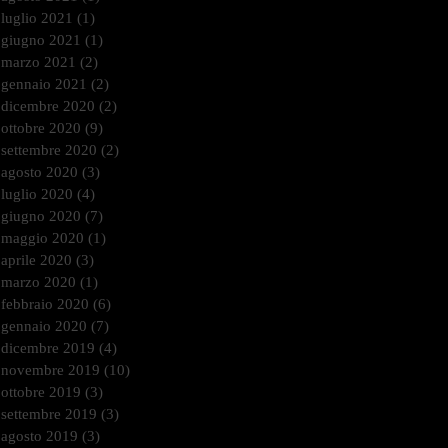
luglio 2021
(1)
1 post
giugno 2021
(1)
1 post
marzo 2021
(2)
2 post
gennaio 2021
(2)
2 post
dicembre 2020
(2)
2 post
ottobre 2020
(9)
9 post
settembre 2020
(2)
2 post
agosto 2020
(3)
3 post
luglio 2020
(4)
4 post
giugno 2020
(7)
7 post
maggio 2020
(1)
1 post
aprile 2020
(3)
3 post
marzo 2020
(1)
1 post
febbraio 2020
(6)
6 post
gennaio 2020
(7)
7 post
dicembre 2019
(4)
4 post
novembre 2019
(10)
10 post
ottobre 2019
(3)
3 post
settembre 2019
(3)
3 post
agosto 2019
(3)
3 post