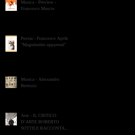
Musica - Preview -
Francesco Mascio
Poesia - Francesco Aprile -
"Magnitudini apparenti"
Musica - Alessandro
Bertozzi
Arte - IL CRITICO
D’ARTE ROBERTO
SOTTILE RACCONTA
GLI INTRECCI