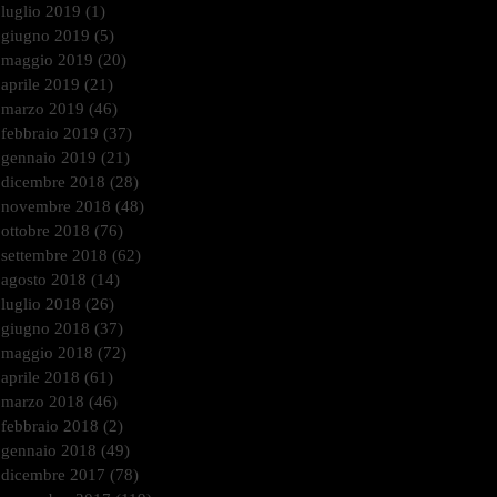
luglio 2019
(1)
1 post
giugno 2019
(5)
5 post
maggio 2019
(20)
20 post
aprile 2019
(21)
21 post
marzo 2019
(46)
46 post
febbraio 2019
(37)
37 post
gennaio 2019
(21)
21 post
dicembre 2018
(28)
28 post
novembre 2018
(48)
48 post
ottobre 2018
(76)
76 post
settembre 2018
(62)
62 post
agosto 2018
(14)
14 post
luglio 2018
(26)
26 post
giugno 2018
(37)
37 post
maggio 2018
(72)
72 post
aprile 2018
(61)
61 post
marzo 2018
(46)
46 post
febbraio 2018
(2)
2 post
gennaio 2018
(49)
49 post
dicembre 2017
(78)
78 post