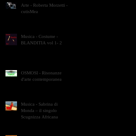
Arte - Roberta Morzetti -
cutisMea
Musica - Costume -
BLANDITIA vol 1- 2
OSMOSI - Risonanze
d'arte contemporanea
Musica - Sabrina di
Monda – il singolo
Scugnizza Africana