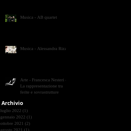
CONTEMPORANEI CHE
ANIMANO IL MUSEO D
Musica - AB quartet
Musica - Alessandra Rizzo
Arte - Francesca Nesteri -
La rappresentazione tra
ferite e sovrastrutture
Archivio
luglio 2022
(1)
1 post
gennaio 2022
(1)
1 post
ottobre 2021
(2)
2 post
agosto 2021
(1)
1 post