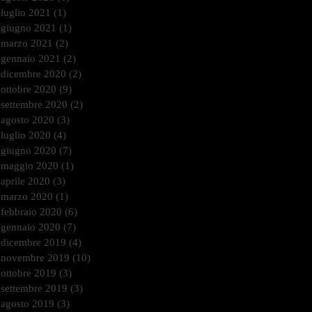
luglio 2021
(1)
1 post
giugno 2021
(1)
1 post
marzo 2021
(2)
2 post
gennaio 2021
(2)
2 post
dicembre 2020
(2)
2 post
ottobre 2020
(9)
9 post
settembre 2020
(2)
2 post
agosto 2020
(3)
3 post
luglio 2020
(4)
4 post
giugno 2020
(7)
7 post
maggio 2020
(1)
1 post
aprile 2020
(3)
3 post
marzo 2020
(1)
1 post
febbraio 2020
(6)
6 post
gennaio 2020
(7)
7 post
dicembre 2019
(4)
4 post
novembre 2019
(10)
10 post
ottobre 2019
(3)
3 post
settembre 2019
(3)
3 post
agosto 2019
(3)
3 post