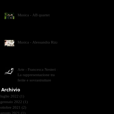
CONTEMPORANEI CHE
ANIMANO IL MUSEO D
Musica - AB quartet
Musica - Alessandra Rizzo
Arte - Francesca Nesteri -
La rappresentazione tra
ferite e sovrastrutture
Archivio
luglio 2022
(1)
1 post
gennaio 2022
(1)
1 post
ottobre 2021
(2)
2 post
agosto 2021
(1)
1 post