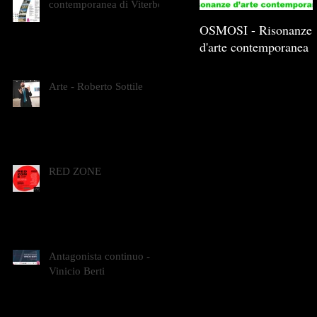
contemporanea di Viterbo
OSMOSI - Risonanze
d'arte contemporanea
Arte - Roberto Sottile
RED ZONE
Antagonista continuo -
Vinicio Berti