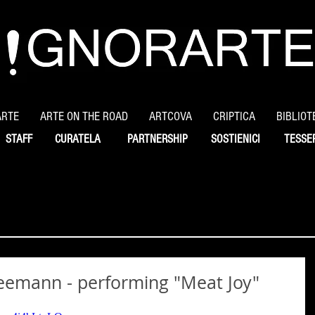
ARTE
ARTE ON THE ROAD
ARTCOVA
CRIPTICA
BIBLIOT
STAFF
CURATELA
PARTNERSHIP
SOSTIENICI
TESSE
eemann - performing "Meat Joy"