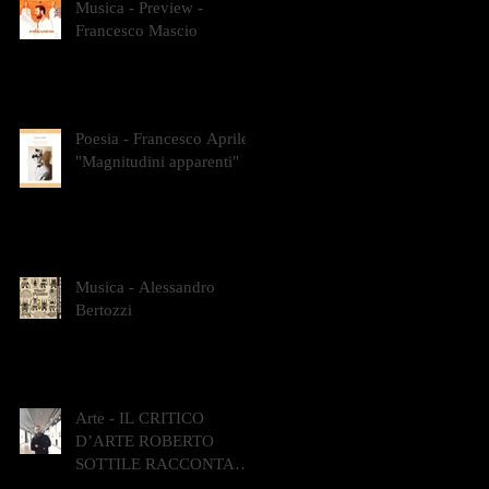
Musica - Preview -
Francesco Mascio
Poesia - Francesco Aprile -
"Magnitudini apparenti"
Musica - Alessandro
Bertozzi
Arte - IL CRITICO
D’ARTE ROBERTO
SOTTILE RACCONTA
GLI INTRECCI