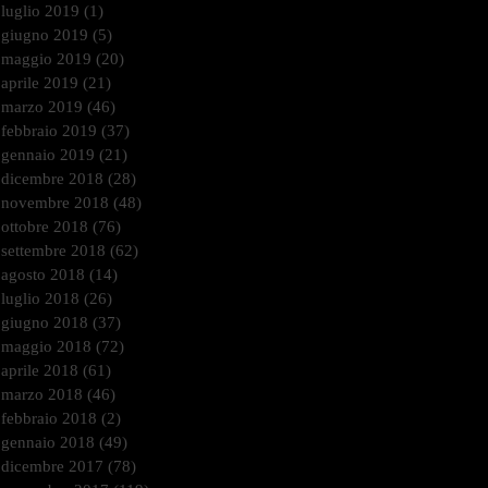
luglio 2019
(1)
1 post
giugno 2019
(5)
5 post
maggio 2019
(20)
20 post
aprile 2019
(21)
21 post
marzo 2019
(46)
46 post
febbraio 2019
(37)
37 post
gennaio 2019
(21)
21 post
dicembre 2018
(28)
28 post
novembre 2018
(48)
48 post
ottobre 2018
(76)
76 post
settembre 2018
(62)
62 post
agosto 2018
(14)
14 post
luglio 2018
(26)
26 post
giugno 2018
(37)
37 post
maggio 2018
(72)
72 post
aprile 2018
(61)
61 post
marzo 2018
(46)
46 post
febbraio 2018
(2)
2 post
gennaio 2018
(49)
49 post
dicembre 2017
(78)
78 post