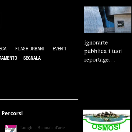
ignorarte
ECA
FLASH URBANI
EVENTI
pubblica i tuoi
reportage
RAMENTO
SEGNALA
fotografici
Percorsi
Luoghi - Biennale d'arte