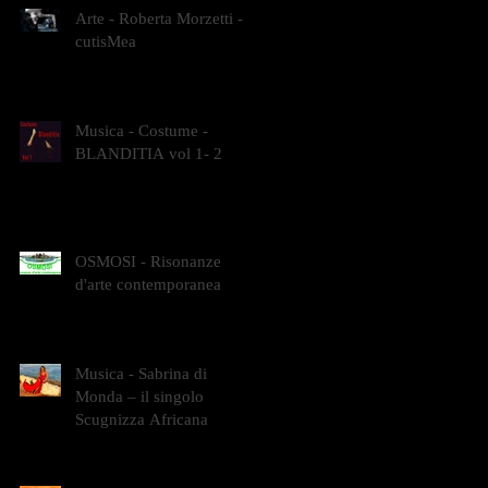
Arte - Roberta Morzetti -
cutisMea
Musica - Costume -
BLANDITIA vol 1- 2
OSMOSI - Risonanze
d'arte contemporanea
Musica - Sabrina di
Monda – il singolo
Scugnizza Africana