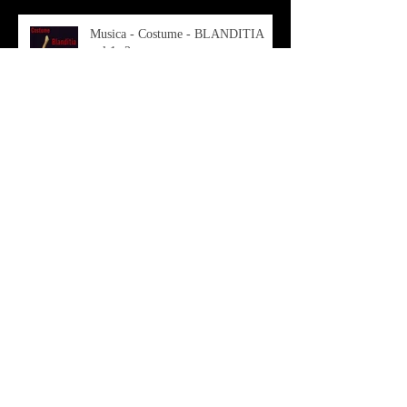
Musica - Costume - BLANDITIA
vol 1- 2
OSMOSI - Risonanze d'arte
contemporanea
Musica - Sabrina di Monda – il
singolo Scugnizza Africana
Musica - Preview - Francesco Mascio