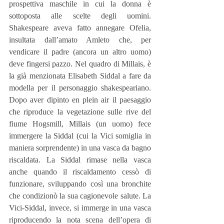
prospettiva maschile in cui la donna è 
sottoposta alle scelte degli uomini. 
Shakespeare aveva fatto annegare Ofelia, 
insultata dall’amato Amleto che, per 
vendicare il padre (ancora un altro uomo) 
deve fingersi pazzo. Nel quadro di Millais, è 
la già menzionata Elisabeth Siddal a fare da 
modella per il personaggio shakespeariano. 
Dopo aver dipinto en plein air il paesaggio 
che riproduce la vegetazione sulle rive del 
fiume Hogsmill, Millais (un uomo) fece 
immergere la Siddal (cui la Vici somiglia in 
maniera sorprendente) in una vasca da bagno 
riscaldata. La Siddal rimase nella vasca 
anche quando il riscaldamento cessò di 
funzionare, sviluppando così una bronchite 
che condizionò la sua cagionevole salute. La 
Vici-Siddal, invece, si immerge in una vasca 
riproducendo la nota scena dell’opera di 