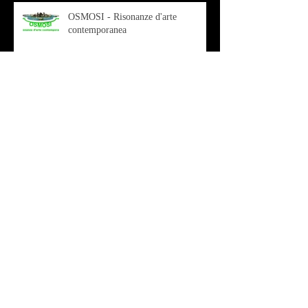
OSMOSI - Risonanze d'arte
contemporanea
Musica - Sabrina di Monda – il
singolo Scugnizza Africana
Musica - Preview - Francesco Mascio
Poesia - Francesco Aprile -
"Magnitudini apparenti"