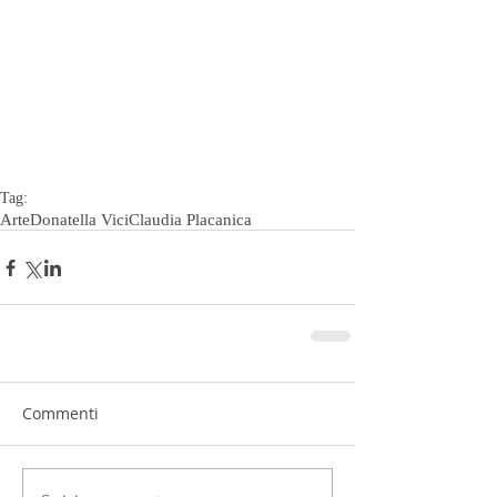
Tag:
Arte
Donatella Vici
Claudia Placanica
Commenti