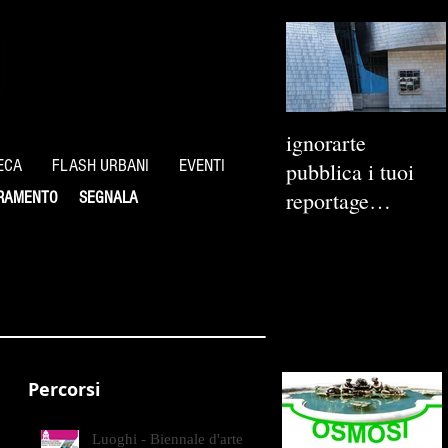
ignorarte
ECA
FLASH URBANI
EVENTI
pubblica i tuoi
reportage
RAMENTO
SEGNALA
fotografici
Percorsi
Luoghi - Biennale d'arte