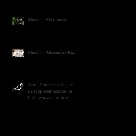
GLI INTRECCI
CONTEMPORANEI CHE
ANIMANO IL MUSEO D
Musica - AB quartet
Musica - Alessandra Rizzo
Arte - Francesca Nesteri -
La rappresentazione tra
ferite e sovrastrutture