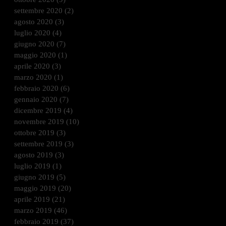
settembre 2020
(2)
2 post
agosto 2020
(3)
3 post
luglio 2020
(4)
4 post
giugno 2020
(7)
7 post
maggio 2020
(1)
1 post
aprile 2020
(3)
3 post
marzo 2020
(1)
1 post
febbraio 2020
(6)
6 post
gennaio 2020
(7)
7 post
dicembre 2019
(4)
4 post
novembre 2019
(10)
10 post
ottobre 2019
(3)
3 post
settembre 2019
(3)
3 post
agosto 2019
(3)
3 post
luglio 2019
(1)
1 post
giugno 2019
(5)
5 post
maggio 2019
(20)
20 post
aprile 2019
(21)
21 post
marzo 2019
(46)
46 post
febbraio 2019
(37)
37 post