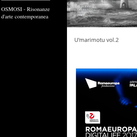
OSMOSI - Risonanze
d'arte contemporanea
U'marimotu vol.2