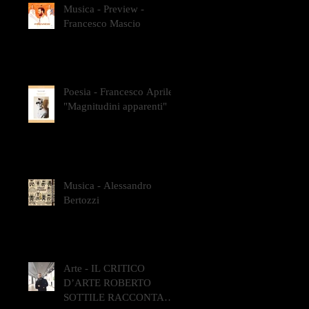
Musica - Preview -
Francesco Mascio
Poesia - Francesco Aprile -
"Magnitudini apparenti"
Musica - Alessandro
Bertozzi
Arte - IL CRITICO
D’ARTE ROBERTO
SOTTILE RACCONTA