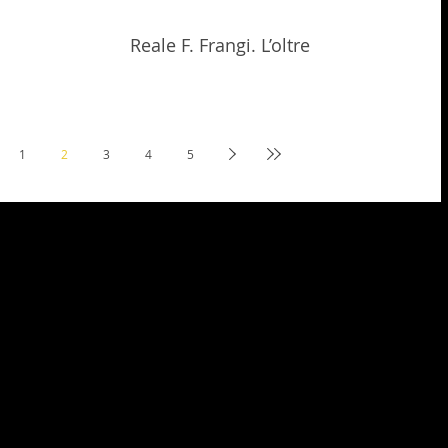
Reale F. Frangi. L’oltre
1
2
3
4
5