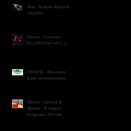
Arte - Roberta Morzetti -
cutisMea
Musica - Costume -
BLANDITIA vol 1- 2
OSMOSI - Risonanze
d'arte contemporanea
Musica - Sabrina di
Monda – il singolo
Scugnizza Africana