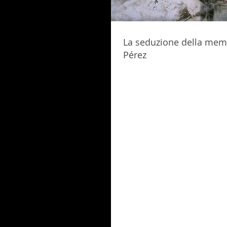
La seduzione della memo
Pérez