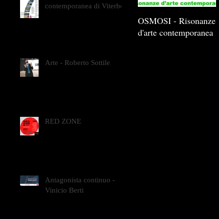
contemporanea di Viterbo
OSMOSI - Risonanze
d'arte contemporanea
Arte - Roberto Sottile
RED ZONE
Antagonista continuo -
Vinicio Berti