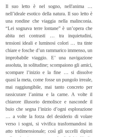
Il suo letto è nel sogno, nell'anima … 
nell’ideale esotico della natura. Il suo letto è 
una rondine che viaggia nella malinconia. 
“Lei sognava terre lontane” è un’opera che 
abita nei contrasti … tra inquietudini, 
tensioni ideali e luminosi colori … tra tinte 
chiare e fosche d’un rammarico immenso, un 
improbabile viaggio. E’ una navigazione 
assoluta, in solitudine; scompaiono gli amici, 
scompare l’inizio e la fine … si dissolve 
quasi la meta, come fosse un pungolo irreale, 
mai raggiungibile, mai tanto concreto per 
rassicurare l’anima e la carne. A volte il 
chiarore illusorio demolisce e nasconde il 
buio che segna l’inizio d’ogni esplorazione 
… a volte la forza del desiderio di volare 
verso i sogni, si vivifica trasformandosi in 
atto tridimensionale; così gli uccelli dipinti 